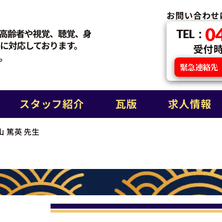
お問い合わせ
0
高齢者や視覚、聴覚、身
TEL：
に対応しております。
受付時間
。
緊急連絡先
スタッフ紹介
瓦版
求人情報
 篤英 先生