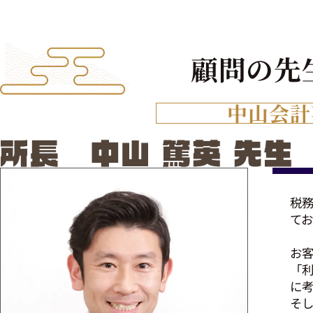
顧問の先
中山会計
税
てお
お
「
に
そ