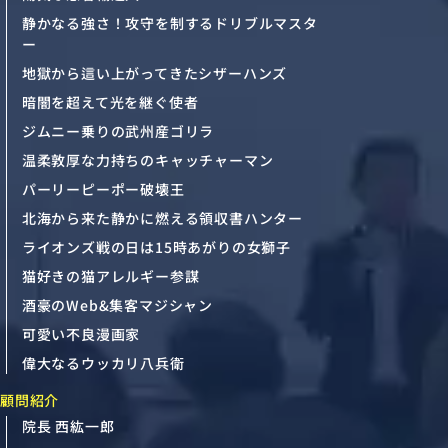
静かなる強さ！攻守を制するドリブルマスタ
ー
地獄から這い上がってきたシザーハンズ
暗闇を超えて光を継ぐ使者
ジムニー乗りの武州産ゴリラ
温柔敦厚な力持ちのキャッチャーマン
パーリーピーポー破壊王
北海から来た静かに燃える領収書ハンター
ライオンズ戦の日は15時あがりの女獅子
猫好きの猫アレルギー参謀
酒豪のWeb&集客マジシャン
可愛い不良漫画家
偉大なるウッカリ八兵衛
顧問紹介
院長 西紘一郎