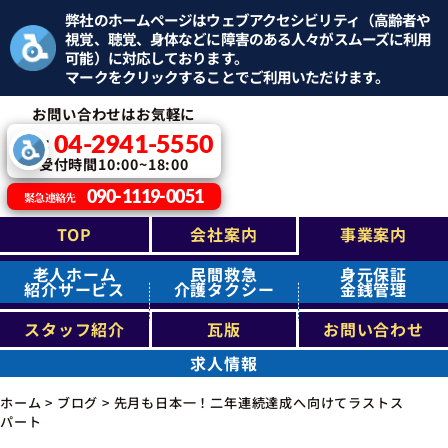
弊社のホームページはウェブアクセシビリティ（高齢者や
視覚、聴覚、身体などに障害のある人々がスムーズに利用
可能）に対応しております。
マークをクリックすることでご利用いただけます。
お問い合わせはお気軽に
04-2941-5550
TEL：
受付時間10:00~18:00
090-1119-0051
緊急連絡先
TOP
会社案内
事業案内
老人ホーム
民間救急
身元保証
紹介サービス
介護タクシー
金銭管理
スタッフ紹介
瓦版
お問い合わせ
求人情報
ホーム
>
ブログ
>
先月も日本一！二年連続達成へ向けてラストス
パート