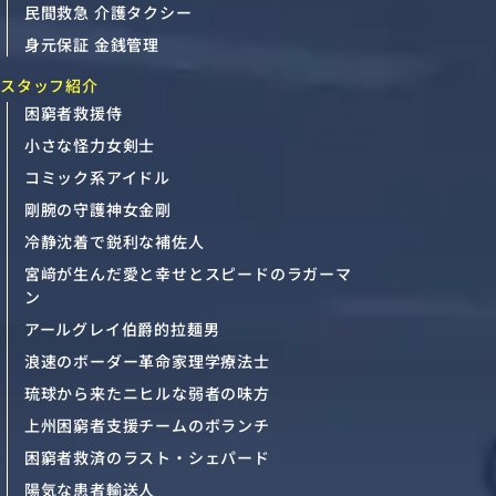
民間救急 介護タクシー
身元保証 金銭管理
スタッフ紹介
困窮者救援侍
小さな怪力女剣士
コミック系アイドル
剛腕の守護神女金剛
冷静沈着で鋭利な補佐人
宮﨑が生んだ愛と幸せとスピードのラガーマ
ン
アールグレイ伯爵的拉麺男
浪速のボーダー革命家理学療法士
琉球から来たニヒルな弱者の味方
上州困窮者支援チームのボランチ
困窮者救済のラスト・シェパード
陽気な患者輸送人