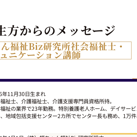
生方からの
メッセージ
ゃん
福祉Biz
研究所
社会福祉士・
ュニケーション
講師
76年11月30日生まれ
会福祉士、介護福祉士、介護支援専門員資格所持。
福祉の業界で23年勤務。特別養護老人ホーム、デイサー
、地域包括支援センター2カ所でセンター長も務め、1万
。