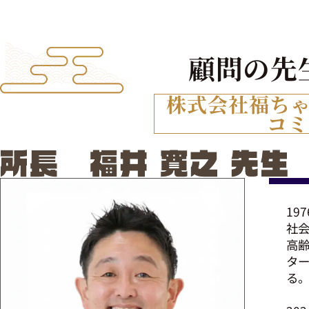
顧問の先
株式会社
福ち
コミ
19
社
高齢
ター
る