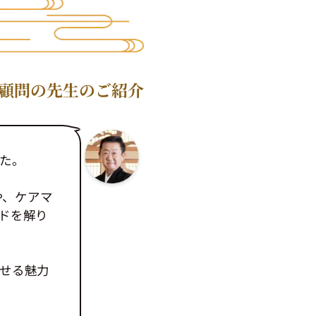
顧問の先生のご紹介
た。
や、ケアマ
ドを解り
せる魅力