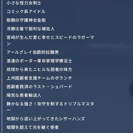
小さな怪力女剣士
コミック系アイドル
剛腕の守護神女金剛
冷静沈着で鋭利な補佐人
宮﨑が生んだ愛と幸せとスピードのラガーマ
ン
アールグレイ伯爵的拉麺男
浪速のボーダー革命家理学療法士
琉球から来たニヒルな弱者の味方
上州困窮者支援チームのボランチ
困窮者救済のラスト・シェパード
陽気な患者輸送人
静かなる強さ！攻守を制するドリブルマスタ
ー
地獄から這い上がってきたシザーハンズ
暗闇を超えて光を継ぐ使者