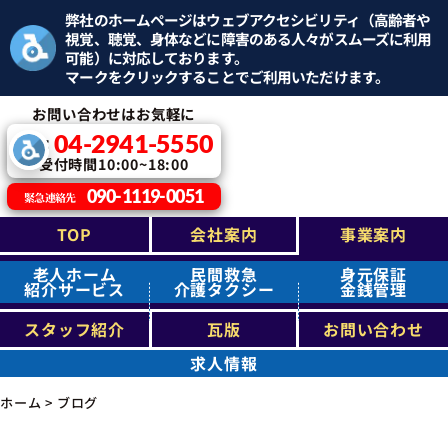
弊社のホームページはウェブアクセシビリティ（高齢者や
視覚、聴覚、身体などに障害のある人々がスムーズに利用
可能）に対応しております。
マークをクリックすることでご利用いただけます。
お問い合わせはお気軽に
04-2941-5550
TEL：
受付時間10:00~18:00
090-1119-0051
緊急連絡先
TOP
会社案内
事業案内
老人ホーム
民間救急
身元保証
紹介サービス
介護タクシー
金銭管理
スタッフ紹介
瓦版
お問い合わせ
求人情報
ホーム
>
ブログ