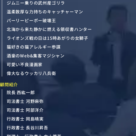
ジムニー乗りの武州産ゴリラ
温柔敦厚な力持ちのキャッチャーマン
パーリーピーポー破壊王
北海から来た静かに燃える領収書ハンター
ライオンズ戦の日は15時あがりの女獅子
猫好きの猫アレルギー参謀
酒豪のWeb&集客マジシャン
可愛い不良漫画家
偉大なるウッカリ八兵衛
顧問紹介
院長 西紘一郎
司法書士 河野麻弥
司法書士 阿部洋介
行政書士 岡島晴実
行政書士 長谷川昇吾