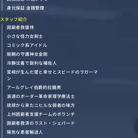
身元保証 金銭管理
スタッフ紹介
困窮者救援侍
小さな怪力女剣士
コミック系アイドル
剛腕の守護神女金剛
冷静沈着で鋭利な補佐人
宮﨑が生んだ愛と幸せとスピードのラガーマ
ン
アールグレイ伯爵的拉麺男
浪速のボーダー革命家理学療法士
琉球から来たニヒルな弱者の味方
上州困窮者支援チームのボランチ
困窮者救済のラスト・シェパード
陽気な患者輸送人