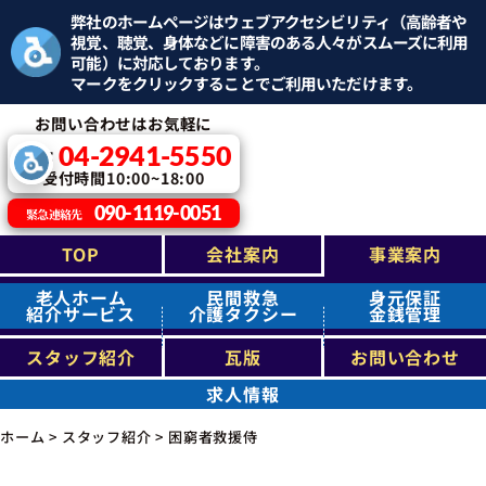
弊社のホームページはウェブアクセシビリティ（高齢者や
視覚、聴覚、身体などに障害のある人々がスムーズに利用
可能）に対応しております。
マークをクリックすることでご利用いただけます。
お問い合わせはお気軽に
04-2941-5550
TEL：
受付時間10:00~18:00
090-1119-0051
緊急連絡先
TOP
会社案内
事業案内
老人ホーム
民間救急
身元保証
紹介サービス
介護タクシー
金銭管理
スタッフ紹介
瓦版
お問い合わせ
求人情報
ホーム
>
スタッフ紹介
>
困窮者救援侍