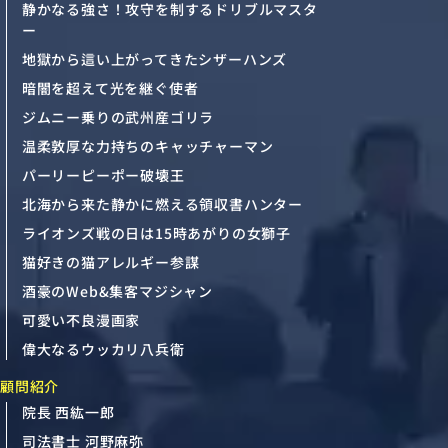
静かなる強さ！攻守を制するドリブルマスタ
ー
地獄から這い上がってきたシザーハンズ
暗闇を超えて光を継ぐ使者
ジムニー乗りの武州産ゴリラ
温柔敦厚な力持ちのキャッチャーマン
パーリーピーポー破壊王
北海から来た静かに燃える領収書ハンター
ライオンズ戦の日は15時あがりの女獅子
猫好きの猫アレルギー参謀
酒豪のWeb&集客マジシャン
可愛い不良漫画家
偉大なるウッカリ八兵衛
顧問紹介
院長 西紘一郎
司法書士 河野麻弥