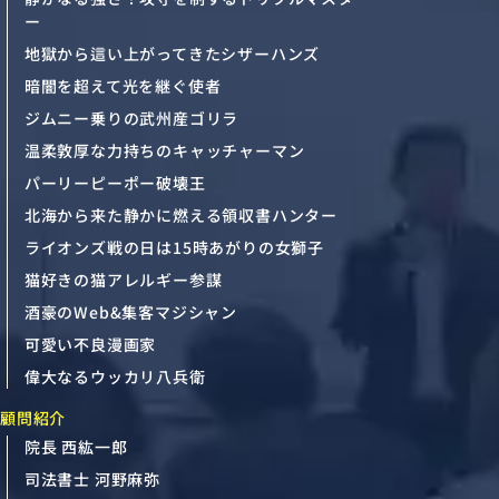
ー
地獄から這い上がってきたシザーハンズ
暗闇を超えて光を継ぐ使者
ジムニー乗りの武州産ゴリラ
温柔敦厚な力持ちのキャッチャーマン
パーリーピーポー破壊王
北海から来た静かに燃える領収書ハンター
ライオンズ戦の日は15時あがりの女獅子
猫好きの猫アレルギー参謀
酒豪のWeb&集客マジシャン
可愛い不良漫画家
偉大なるウッカリ八兵衛
顧問紹介
院長 西紘一郎
司法書士 河野麻弥