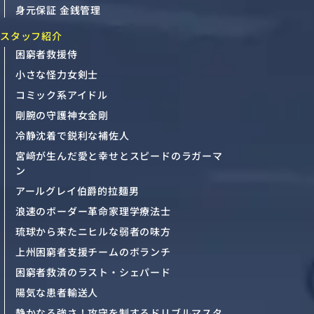
身元保証 金銭管理
スタッフ紹介
困窮者救援侍
小さな怪力女剣士
コミック系アイドル
剛腕の守護神女金剛
冷静沈着で鋭利な補佐人
宮﨑が生んだ愛と幸せとスピードのラガーマ
ン
アールグレイ伯爵的拉麺男
浪速のボーダー革命家理学療法士
琉球から来たニヒルな弱者の味方
上州困窮者支援チームのボランチ
困窮者救済のラスト・シェパード
陽気な患者輸送人
静かなる強さ！攻守を制するドリブルマスタ