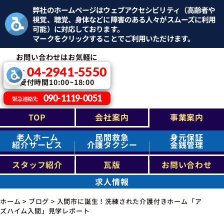
弊社のホームページはウェブアクセシビリティ（高齢者や
視覚、聴覚、身体などに障害のある人々がスムーズに利用
可能）に対応しております。
マークをクリックすることでご利用いただけます。
お問い合わせはお気軽に
04-2941-5550
TEL：
受付時間10:00~18:00
090-1119-0051
緊急連絡先
TOP
会社案内
事業案内
老人ホーム
民間救急
身元保証
紹介サービス
介護タクシー
金銭管理
スタッフ紹介
瓦版
お問い合わせ
求人情報
ホーム
>
ブログ
>
入間市に誕生！洗練された介護付きホーム「ア
ズハイム入間」見学レポート