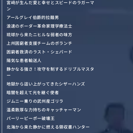
宮﨑が生んだ愛と幸せとスピードのラガーマ
ン
アールグレイ伯爵的拉麺男
浪速のボーダー革命家理学療法士
琉球から来たニヒルな弱者の味方
上州困窮者支援チームのボランチ
困窮者救済のラスト・シェパード
陽気な患者輸送人
静かなる強さ！攻守を制するドリブルマスタ
ー
地獄から這い上がってきたシザーハンズ
暗闇を超えて光を継ぐ使者
ジムニー乗りの武州産ゴリラ
温柔敦厚な力持ちのキャッチャーマン
パーリーピーポー破壊王
北海から来た静かに燃える領収書ハンター