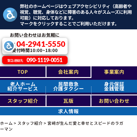
弊社のホームページはウェブアクセシビリティ（高齢者や
視覚、聴覚、身体などに障害のある人々がスムーズに利用
可能）に対応しております。
マークをクリックすることでご利用いただけます。
お問い合わせはお気軽に
04-2941-5550
TEL：
受付時間10:00~18:00
090-1119-0051
緊急連絡先
TOP
会社案内
事業案内
老人ホーム
民間救急
身元保証
紹介サービス
介護タクシー
金銭管理
スタッフ紹介
瓦版
お問い合わせ
求人情報
ホーム
>
スタッフ紹介
>
宮﨑が生んだ愛と幸せとスピードのラガ
ーマン