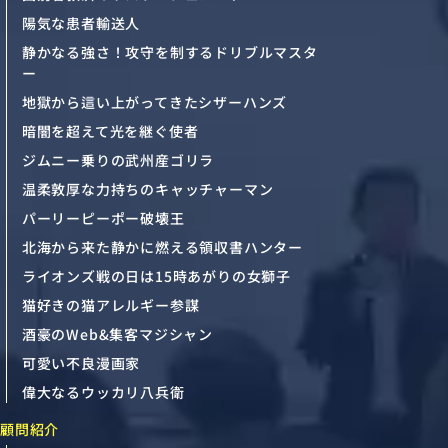
陽気な患者輸送人
静かなる強さ！攻守を制するドリブルマスタ
ー
地獄から這い上がってきたシザーハンズ
暗闇を超えて光を継ぐ使者
ジムニー乗りの武州産ゴリラ
温柔敦厚な力持ちのキャッチャーマン
パーリーピーポー破壊王
北海から来た静かに燃える領収書ハンター
ライオンズ戦の日は15時あがりの女獅子
猫好きの猫アレルギー参謀
酒豪のWeb&集客マジシャン
可愛い不良漫画家
偉大なるウッカリ八兵衛
顧問紹介