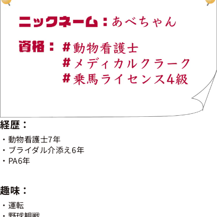
経歴：
動物看護士7年
ブライダル介添え6年
PA6年
趣味：
運転
野球観戦