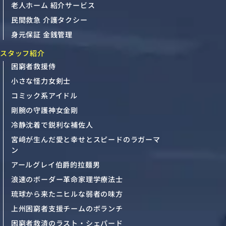
老人ホーム 紹介サービス
民間救急 介護タクシー
身元保証 金銭管理
スタッフ紹介
困窮者救援侍
小さな怪力女剣士
コミック系アイドル
剛腕の守護神女金剛
冷静沈着で鋭利な補佐人
宮﨑が生んだ愛と幸せとスピードのラガーマ
ン
アールグレイ伯爵的拉麺男
浪速のボーダー革命家理学療法士
琉球から来たニヒルな弱者の味方
上州困窮者支援チームのボランチ
困窮者救済のラスト・シェパード