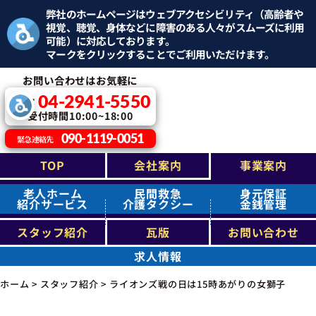
弊社のホームページはウェブアクセシビリティ（高齢者や
視覚、聴覚、身体などに障害のある人々がスムーズに利用
可能）に対応しております。
マークをクリックすることでご利用いただけます。
お問い合わせはお気軽に
04-2941-5550
TEL：
受付時間10:00~18:00
090-1119-0051
緊急連絡先
TOP
会社案内
事業案内
老人ホーム
民間救急
身元保証
紹介サービス
介護タクシー
金銭管理
スタッフ紹介
瓦版
お問い合わせ
求人情報
ホーム
>
スタッフ紹介
>
ライオンズ戦の日は15時あがりの女獅子