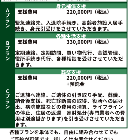
身元補償支援
A
支援費用
220,000円（税込）
プラン
緊急連絡先、入退院手続き、高齢者施設入居手
続き、身元引受けをさせていただきます。
各種生活支援
支援費用
330,000円（税込）
B
プラン
定期連絡、定期訪問、買い物代行、金銭管理、
役所手続き代行、各種相談を受けさせていただ
きます。
葬祭支援
支援費用
220,000円（税込）
+預託金
C
ご遺族へ連絡、ご遺体の引き取り手配、葬儀、
プラン
納骨後支援、死亡診断書の取得、役所への届け
出、病院施設などの費用の清算、ライフライン
の停止、住居の返還 家財処分(専門業者への費
用は別途掛かります)を引き受けさせていただき
ます。
各種プランを単体でも、自由に組み合わせてでも
ご契約が可能です。詳しくはお問合せください。