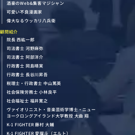
酒豪のWeb&集客マジシャン
可愛い不良漫画家
偉大なるウッカリ八兵衛
顧問紹介
院長 西紘一郎
司法書士 河野麻弥
司法書士 阿部洋介
行政書士 岡島晴実
行政書士 長谷川昇吾
税理士・行政書士 中山篤英
社会保険労務士 小林良平
社会福祉士 福井寛之
ヴァイオリニスト・音楽芸術学博士・ニュー
ヨークロングアイランド大学教授 大曲 翔
K-1 FIGHTER 藤村 大輔
K-1 FIGHTER 愛瑠斗（エルト）