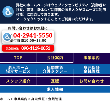
弊社のホームページはウェブアクセシビリティ（高齢者や
視覚、聴覚、身体などに障害のある人々がスムーズに利用
可能）に対応しております。
マークをクリックすることでご利用いただけます。
お問い合わせはお気軽に
04-2941-5550
TEL：
受付時間10:00~18:00
090-1119-0051
緊急連絡先
TOP
会社案内
事業案内
老人ホーム
民間救急
身元保証
紹介サービス
介護タクシー
金銭管理
スタッフ紹介
瓦版
お問い合わせ
求人情報
ホーム
>
事業案内
>
身元保証・金銭管理