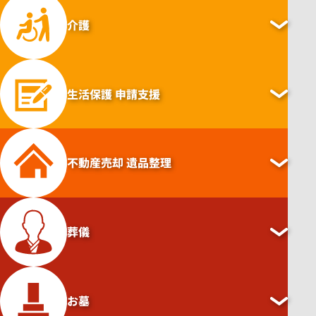
介護
身元保障
身元保証をお引き受けします。
介護
各種手続き
生活保護
申請支援
煩わしい手続きを一括して承っています。
老人ホームなどの福祉施設の見学へ同行し、必要時
にはご契約時の立ち会いまで行います。（無料）
※上記は実費同行となります。
生活保護申請支援
不動産売却
遺品整理
生活保護申請のサポートや手続きのお手伝いを行って
います。（無料）
不動産売却遺品整理
葬儀
家財道具・生活用品の処分や引き取りなど、遺品の処
分を請け負います。また、不動産についても専門の業
葬儀
者が無料相談から売買までを承ります。
買取・家財・家電・貴金属・ブランド品
お墓
ご家庭にある、家財道具・家電・貴金属・ブランド
予算に応じた葬儀社の案内から、喪主代行、法要も