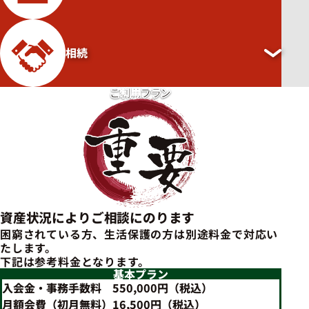
品などをその場で高価買取し、お片付け費用から相
承っております。行政手続きをご家族に代わって行い
お墓
殺が可能になります。
ます。
相続
ご希望に沿った形で納骨（散骨）・ご供養します。納
骨先は、ご自身のお墓、永代供養墓、樹木葬、海洋
ご利用プラン
不動産売却・遺品整理
散骨などから選択できます。墓じまいについてもご相
談ください。
任意後見や遺言などの公正証書の作成から、遺言作
成で大切な遺言執行者指名の受託など、あなたの望む
相続を円滑に進めるまでを請け負います。
資産状況によりご相談にのります
困窮されている方、生活保護の方は別途料金で対応い
たします。
下記は参考料金となります。
基本プラン
入会金・事務手数料
550,000円（税込）
月額会費（初月無料）
16,500円（税込）