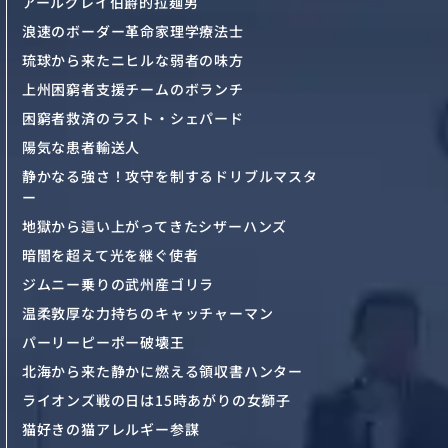
アールグレイ伯爵的拉麺男
浪速のボーダー革命家理学療法士
琉球から来たニヒルな弱者の味方
上州困窮者支援チームのボランチ
困窮者救済のラスト・シェパード
陽気な患者輸送人
静かなる強さ！攻守を制するドリブルマスタ
ー
地獄から這い上がってきたシザーハンズ
暗闇を超えて光を継ぐ使者
ジムニー乗りの武州産ゴリラ
温柔敦厚な力持ちのキャッチャーマン
パーリーピーポー破壊王
北海から来た静かに燃える領収書ハンター
ライオンズ戦の日は15時あがりの女獅子
猫好きの猫アレルギー参謀