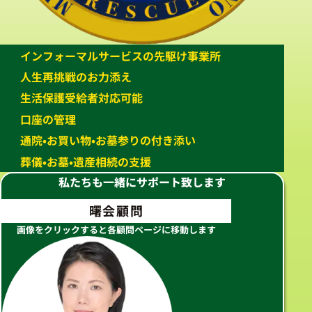
インフォーマルサービスの先駆け事業所
人生再挑戦のお力添え
生活保護受給者対応可能
口座の管理
通院•お買い物•お墓参りの付き添い
葬儀•お墓•遺産相続の支援
私たちも一緒にサポート致します
曙会顧問
画像をクリックすると各顧問ページに移動します