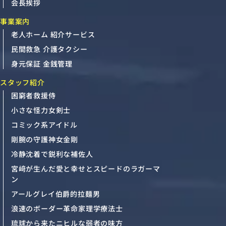
会長挨拶
事業案内
老人ホーム 紹介サービス
民間救急 介護タクシー
身元保証 金銭管理
スタッフ紹介
困窮者救援侍
小さな怪力女剣士
コミック系アイドル
剛腕の守護神女金剛
冷静沈着で鋭利な補佐人
宮﨑が生んだ愛と幸せとスピードのラガーマ
ン
アールグレイ伯爵的拉麺男
浪速のボーダー革命家理学療法士
琉球から来たニヒルな弱者の味方