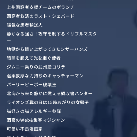
上州困窮者支援チームのボランチ
困窮者救済のラスト・シェパード
陽気な患者輸送人
静かなる強さ！攻守を制するドリブルマスタ
ー
地獄から這い上がってきたシザーハンズ
暗闇を超えて光を継ぐ使者
ジムニー乗りの武州産ゴリラ
温柔敦厚な力持ちのキャッチャーマン
パーリーピーポー破壊王
北海から来た静かに燃える領収書ハンター
ライオンズ戦の日は15時あがりの女獅子
猫好きの猫アレルギー参謀
酒豪のWeb&集客マジシャン
可愛い不良漫画家