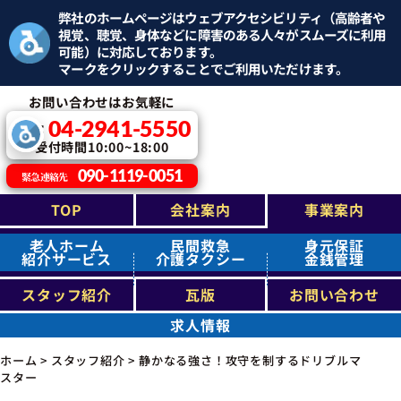
弊社のホームページはウェブアクセシビリティ（高齢者や
視覚、聴覚、身体などに障害のある人々がスムーズに利用
可能）に対応しております。
マークをクリックすることでご利用いただけます。
お問い合わせはお気軽に
04-2941-5550
TEL：
受付時間10:00~18:00
090-1119-0051
緊急連絡先
TOP
会社案内
事業案内
老人ホーム
民間救急
身元保証
紹介サービス
介護タクシー
金銭管理
スタッフ紹介
瓦版
お問い合わせ
求人情報
ホーム
>
スタッフ紹介
>
静かなる強さ！攻守を制するドリブルマ
スター