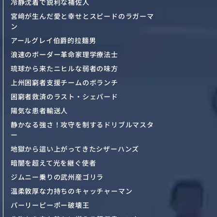
冷静沈着で鋭利な補佐人
宮﨑が生んだ愛と幸せとスピードのラガーマ
ン
アールグレイ伯爵的拉麺男
浪速のボーダー革命家理学療法士
琉球から来たニヒルな弱者の味方
上州困窮者支援チームのボランチ
困窮者救済のラスト・シェパード
陽気な患者輸送人
静かなる強さ！攻守を制するドリブルマスタ
ー
地獄から這い上がってきたシザーハンズ
暗闇を超えて光を継ぐ使者
ジムニー乗りの武州産ゴリラ
温柔敦厚な力持ちのキャッチャーマン
パーリーピーポー破壊王