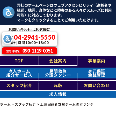
弊社のホームページはウェブアクセシビリティ（高齢者や
視覚、聴覚、身体などに障害のある人々がスムーズに利用
可能）に対応しております。
マークをクリックすることでご利用いただけます。
お問い合わせはお気軽に
04-2941-5550
TEL：
受付時間10:00~18:00
090-1119-0051
緊急連絡先
TOP
会社案内
事業案内
老人ホーム
民間救急
身元保証
紹介サービス
介護タクシー
金銭管理
スタッフ紹介
瓦版
お問い合わせ
求人情報
ホーム
>
スタッフ紹介
>
上州困窮者支援チームのボランチ