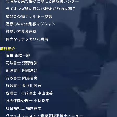
北海から来た静かに燃える領収書ハンター
ライオンズ戦の日は15時あがりの女獅子
猫好きの猫アレルギー参謀
酒豪のWeb&集客マジシャン
可愛い不良漫画家
偉大なるウッカリ八兵衛
顧問紹介
院長 西紘一郎
司法書士 河野麻弥
司法書士 阿部洋介
行政書士 岡島晴実
行政書士 長谷川昇吾
税理士・行政書士 中山篤英
社会保険労務士 小林良平
社会福祉士 福井寛之
ヴァイオリニスト・音楽芸術学博士・ニュー