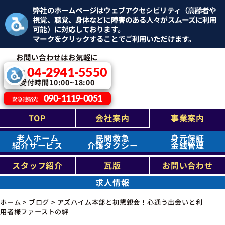
弊社のホームページはウェブアクセシビリティ（高齢者や
視覚、聴覚、身体などに障害のある人々がスムーズに利用
可能）に対応しております。
マークをクリックすることでご利用いただけます。
お問い合わせはお気軽に
04-2941-5550
TEL：
受付時間10:00~18:00
090-1119-0051
緊急連絡先
TOP
会社案内
事業案内
老人ホーム
民間救急
身元保証
紹介サービス
介護タクシー
金銭管理
スタッフ紹介
瓦版
お問い合わせ
求人情報
ホーム
>
ブログ
>
アズハイム本部と初懇親会！心通う出会いと利
用者様ファーストの絆