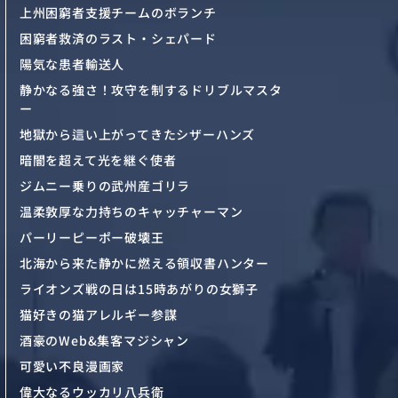
上州困窮者支援チームのボランチ
困窮者救済のラスト・シェパード
陽気な患者輸送人
静かなる強さ！攻守を制するドリブルマスタ
ー
地獄から這い上がってきたシザーハンズ
暗闇を超えて光を継ぐ使者
ジムニー乗りの武州産ゴリラ
温柔敦厚な力持ちのキャッチャーマン
パーリーピーポー破壊王
北海から来た静かに燃える領収書ハンター
ライオンズ戦の日は15時あがりの女獅子
猫好きの猫アレルギー参謀
酒豪のWeb&集客マジシャン
可愛い不良漫画家
偉大なるウッカリ八兵衛