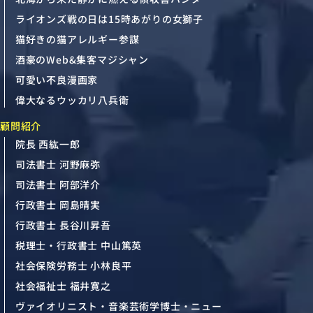
ライオンズ戦の日は15時あがりの女獅子
猫好きの猫アレルギー参謀
酒豪のWeb&集客マジシャン
可愛い不良漫画家
偉大なるウッカリ八兵衛
顧問紹介
院長 西紘一郎
司法書士 河野麻弥
司法書士 阿部洋介
行政書士 岡島晴実
行政書士 長谷川昇吾
税理士・行政書士 中山篤英
社会保険労務士 小林良平
社会福祉士 福井寛之
ヴァイオリニスト・音楽芸術学博士・ニュー