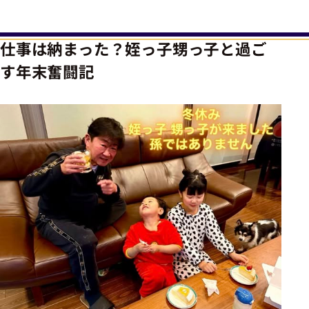
仕事は納まった？姪っ子甥っ子と過ご
す年末奮闘記