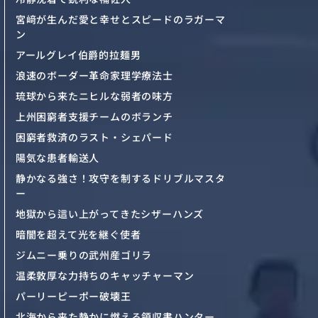
宮﨑が生んだ愛と幸せとスピードのラガーマ
ン
アールグレイ伯爵的拉麺男
浪速のボーダー革命家理学療法士
琉球から来たニヒルな弱者の味方
上州困窮者支援チームのボランチ
困窮者救済のラスト・シェパード
陽気な患者輸送人
静かなる強さ！攻守を制するドリブルマスタ
ー
地獄から這い上がってきたシザーハンズ
暗闇を超えて光を継ぐ使者
ジムニー乗りの武州産ゴリラ
温柔敦厚な力持ちのキャッチャーマン
パーリーピーポー破壊王
北海から来た静かに燃える領収書ハンター