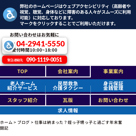
弊社のホームページはウェブアクセシビリティ（高齢者や
視覚、聴覚、身体などに障害のある人々がスムーズに利用
可能）に対応しております。
マークをクリックすることでご利用いただけます。
お問い合わせはお気軽に
04-2941-5550
TEL：
受付時間10:00~18:00
090-1119-0051
緊急連絡先
TOP
会社案内
事業案内
老人ホーム
民間救急
身元保証
紹介サービス
介護タクシー
金銭管理
スタッフ紹介
瓦版
お問い合わせ
求人情報
ホーム
>
ブログ
>
仕事は納まった？姪っ子甥っ子と過ごす年末奮
闘記