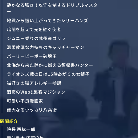
静かなる強さ！攻守を制するドリブルマスタ
ー
地獄から這い上がってきたシザーハンズ
暗闇を超えて光を継ぐ使者
ジムニー乗りの武州産ゴリラ
温柔敦厚な力持ちのキャッチャーマン
パーリーピーポー破壊王
北海から来た静かに燃える領収書ハンター
ライオンズ戦の日は15時あがりの女獅子
猫好きの猫アレルギー参謀
酒豪のWeb&集客マジシャン
可愛い不良漫画家
偉大なるウッカリ八兵衛
顧問紹介
院長 西紘一郎
司法書士 河野麻弥