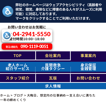
弊社のホームページはウェブアクセシビリティ（高齢者や
視覚、聴覚、身体などに障害のある人々がスムーズに利用
可能）に対応しております。
マークをクリックすることでご利用いただけます。
お問い合わせはお気軽に
04-2941-5550
TEL：
受付時間10:00~18:00
090-1119-0051
緊急連絡先
TOP
会社案内
事業案内
老人ホーム
民間救急
身元保証
紹介サービス
介護タクシー
金銭管理
スタッフ紹介
瓦版
お問い合わせ
求人情報
ホーム
>
ブログ
>
大晦日、想定内の仕事納めー支え合いに満ちた
一年の締めくくり