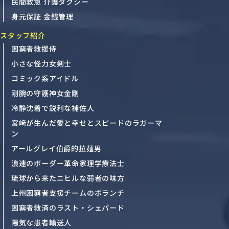
民間救急 介護タクシー
身元保証 金銭管理
スタッフ紹介
困窮者救援侍
小さな怪力女剣士
コミック系アイドル
剛腕の守護神女金剛
冷静沈着で鋭利な補佐人
宮﨑が生んだ愛と幸せとスピードのラガーマ
ン
アールグレイ伯爵的拉麺男
浪速のボーダー革命家理学療法士
琉球から来たニヒルな弱者の味方
上州困窮者支援チームのボランチ
困窮者救済のラスト・シェパード
陽気な患者輸送人