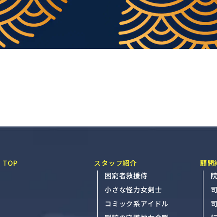
TOP
スタッフ紹介
顧問
困窮者救援侍
院
小さな怪力女剣士
コミック系アイドル