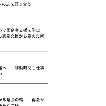
への志を語り合う
市で困窮者支援を学ぶ
の意見交換から見えた新
媛へ──移動時間も仕事
い
がる曙会の輪──再会か
新たなご縁