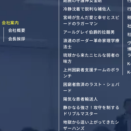
剛腕の守護神女金剛
冷静沈着で鋭利な補佐人
宮﨑が生んだ愛と幸せとスピ
会社案内
ードのラガーマン
会社概要
アールグレイ伯爵的拉麺男
会長挨拶
浪速のボーダー革命家理学療
法士
琉球から来たニヒルな弱者の
ラ
味方
K
上州困窮者支援チームのボラ
K
ンチ
困窮者救済のラスト・シェパ
ード
陽気な患者輸送人
静かなる強さ！攻守を制する
ドリブルマスター
地獄から這い上がってきたシ
ザーハンズ