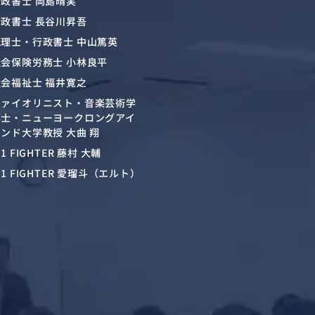
行政書士 岡島晴実
行政書士 長谷川昇吾
税理士・行政書士 中山篤英
社会保険労務士 小林良平
社会福祉士 福井寛之
ヴァイオリニスト・音楽芸術学
博士・ニューヨークロングアイ
ンド大学教授 大曲 翔
-1 FIGHTER 藤村 大輔
-1 FIGHTER 愛瑠斗（エルト）