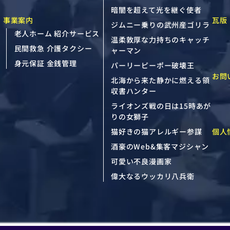
暗闇を超えて光を継ぐ使者
事業案内
瓦版
ジムニー乗りの武州産ゴリラ
老人ホーム 紹介サービス
温柔敦厚な力持ちのキャッチ
民間救急 介護タクシー
ャーマン
身元保証 金銭管理
パーリーピーポー破壊王
お問
北海から来た静かに燃える領
収書ハンター
ライオンズ戦の日は15時あが
りの女獅子
個人
猫好きの猫アレルギー参謀
酒豪のWeb&集客マジシャン
可愛い不良漫画家
偉大なるウッカリ八兵衛