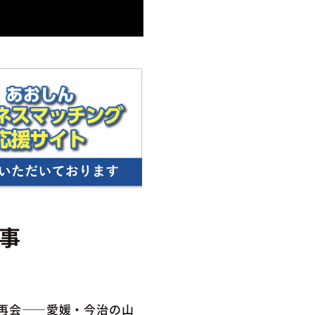
事
の再会――愛媛・今治の山