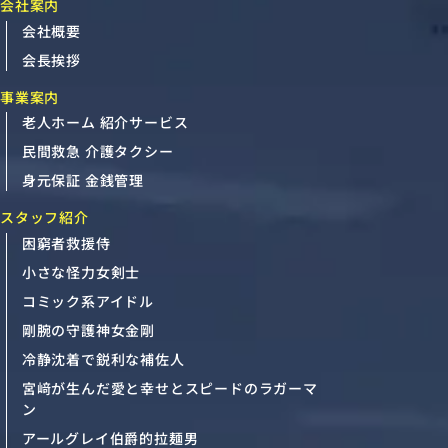
会社案内
会社概要
会長挨拶
事業案内
老人ホーム 紹介サービス
民間救急 介護タクシー
身元保証 金銭管理
スタッフ紹介
困窮者救援侍
小さな怪力女剣士
コミック系アイドル
剛腕の守護神女金剛
冷静沈着で鋭利な補佐人
宮﨑が生んだ愛と幸せとスピードのラガーマ
ン
アールグレイ伯爵的拉麺男