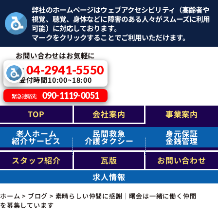
弊社のホームページはウェブアクセシビリティ（高齢者や
視覚、聴覚、身体などに障害のある人々がスムーズに利用
可能）に対応しております。
マークをクリックすることでご利用いただけます。
お問い合わせはお気軽に
04-2941-5550
TEL：
受付時間10:00~18:00
090-1119-0051
緊急連絡先
TOP
会社案内
事業案内
老人ホーム
民間救急
身元保証
紹介サービス
介護タクシー
金銭管理
スタッフ紹介
瓦版
お問い合わせ
求人情報
ホーム
>
ブログ
>
素晴らしい仲間に感謝｜曙会は一緒に働く仲間
を募集しています