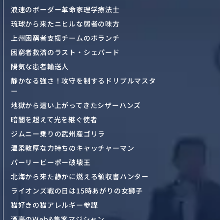
浪速のボーダー革命家理学療法士
琉球から来たニヒルな弱者の味方
上州困窮者支援チームのボランチ
困窮者救済のラスト・シェパード
陽気な患者輸送人
静かなる強さ！攻守を制するドリブルマスタ
ー
地獄から這い上がってきたシザーハンズ
暗闇を超えて光を継ぐ使者
ジムニー乗りの武州産ゴリラ
温柔敦厚な力持ちのキャッチャーマン
パーリーピーポー破壊王
北海から来た静かに燃える領収書ハンター
ライオンズ戦の日は15時あがりの女獅子
猫好きの猫アレルギー参謀
酒豪のWeb&集客マジシャン