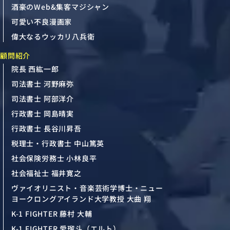
酒豪のWeb&集客マジシャン
可愛い不良漫画家
偉大なるウッカリ八兵衛
顧問紹介
院長 西紘一郎
司法書士 河野麻弥
司法書士 阿部洋介
行政書士 岡島晴実
行政書士 長谷川昇吾
税理士・行政書士 中山篤英
社会保険労務士 小林良平
社会福祉士 福井寛之
ヴァイオリニスト・音楽芸術学博士・ニュー
ヨークロングアイランド大学教授 大曲 翔
K-1 FIGHTER 藤村 大輔
K-1 FIGHTER 愛瑠斗（エルト）