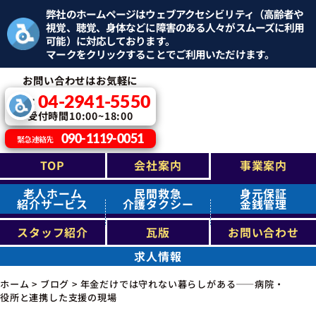
弊社のホームページはウェブアクセシビリティ（高齢者や
視覚、聴覚、身体などに障害のある人々がスムーズに利用
可能）に対応しております。
マークをクリックすることでご利用いただけます。
お問い合わせはお気軽に
04-2941-5550
TEL：
受付時間10:00~18:00
090-1119-0051
緊急連絡先
TOP
会社案内
事業案内
老人ホーム
民間救急
身元保証
紹介サービス
介護タクシー
金銭管理
スタッフ紹介
瓦版
お問い合わせ
求人情報
ホーム
>
ブログ
>
年金だけでは守れない暮らしがある――病院・
役所と連携した支援の現場