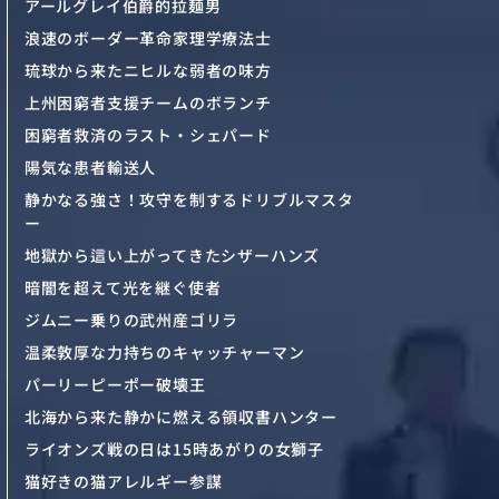
アールグレイ伯爵的拉麺男
浪速のボーダー革命家理学療法士
琉球から来たニヒルな弱者の味方
上州困窮者支援チームのボランチ
困窮者救済のラスト・シェパード
陽気な患者輸送人
静かなる強さ！攻守を制するドリブルマスタ
ー
地獄から這い上がってきたシザーハンズ
暗闇を超えて光を継ぐ使者
ジムニー乗りの武州産ゴリラ
温柔敦厚な力持ちのキャッチャーマン
パーリーピーポー破壊王
北海から来た静かに燃える領収書ハンター
ライオンズ戦の日は15時あがりの女獅子
猫好きの猫アレルギー参謀