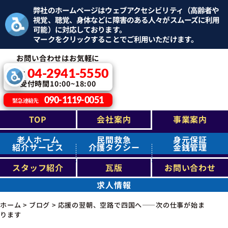
弊社のホームページはウェブアクセシビリティ（高齢者や
視覚、聴覚、身体などに障害のある人々がスムーズに利用
可能）に対応しております。
マークをクリックすることでご利用いただけます。
お問い合わせはお気軽に
04-2941-5550
TEL：
受付時間10:00~18:00
090-1119-0051
緊急連絡先
TOP
会社案内
事業案内
老人ホーム
民間救急
身元保証
紹介サービス
介護タクシー
金銭管理
スタッフ紹介
瓦版
お問い合わせ
求人情報
ホーム
>
ブログ
>
応援の翌朝、空路で四国へ――次の仕事が始ま
ります