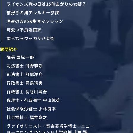
ライオンズ戦の日は15時あがりの女獅子
猫好きの猫アレルギー参謀
酒豪のWeb&集客マジシャン
可愛い不良漫画家
偉大なるウッカリ八兵衛
顧問紹介
院長 西紘一郎
司法書士 河野麻弥
司法書士 阿部洋介
行政書士 岡島晴実
行政書士 長谷川昇吾
税理士・行政書士 中山篤英
社会保険労務士 小林良平
社会福祉士 福井寛之
ヴァイオリニスト・音楽芸術学博士・ニュー
ヨークロングアイランド大学教授 大曲 翔