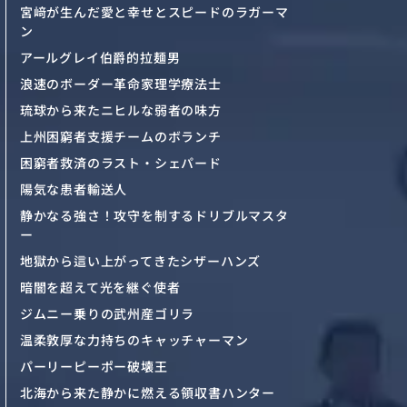
宮﨑が生んだ愛と幸せとスピードのラガーマ
ン
アールグレイ伯爵的拉麺男
浪速のボーダー革命家理学療法士
琉球から来たニヒルな弱者の味方
上州困窮者支援チームのボランチ
困窮者救済のラスト・シェパード
陽気な患者輸送人
静かなる強さ！攻守を制するドリブルマスタ
ー
地獄から這い上がってきたシザーハンズ
暗闇を超えて光を継ぐ使者
ジムニー乗りの武州産ゴリラ
温柔敦厚な力持ちのキャッチャーマン
パーリーピーポー破壊王
北海から来た静かに燃える領収書ハンター