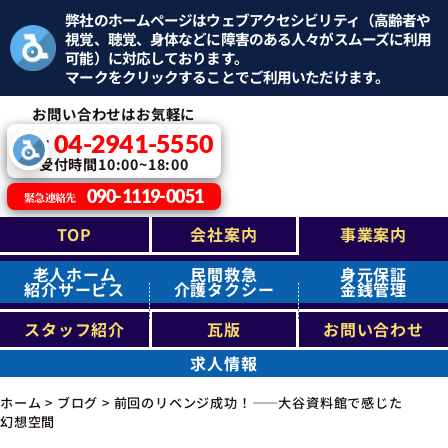
弊社のホームページはウェブアクセシビリティ（高齢者や
視覚、聴覚、身体などに障害のある人々がスムーズに利用
可能）に対応しております。
マークをクリックすることでご利用いただけます。
お問い合わせはお気軽に
04-2941-5550
TEL：
受付時間10:00~18:00
090-1119-0051
緊急連絡先
TOP
会社案内
事業案内
老人ホーム
民間救急
身元保証
紹介サービス
介護タクシー
金銭管理
スタッフ紹介
瓦版
お問い合わせ
求人情報
ホーム
>
ブログ
>
前回のリベンジ成功！――大谷資料館で感じた
幻想空間