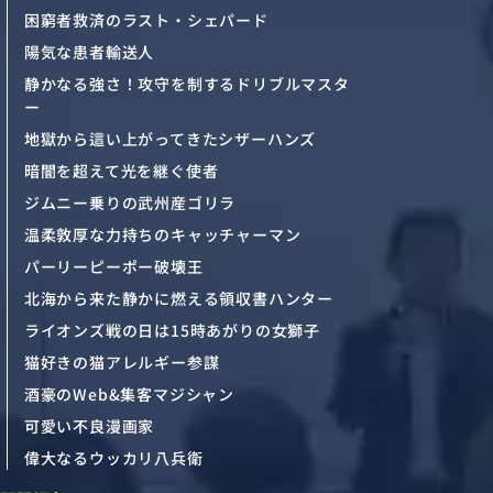
困窮者救済のラスト・シェパード
陽気な患者輸送人
静かなる強さ！攻守を制するドリブルマスタ
ー
地獄から這い上がってきたシザーハンズ
暗闇を超えて光を継ぐ使者
ジムニー乗りの武州産ゴリラ
温柔敦厚な力持ちのキャッチャーマン
パーリーピーポー破壊王
北海から来た静かに燃える領収書ハンター
ライオンズ戦の日は15時あがりの女獅子
猫好きの猫アレルギー参謀
酒豪のWeb&集客マジシャン
可愛い不良漫画家
偉大なるウッカリ八兵衛