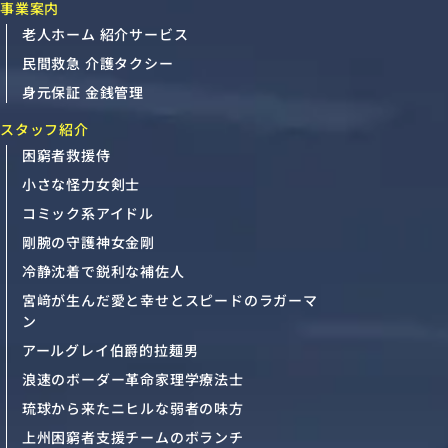
事業案内
老人ホーム 紹介サービス
民間救急 介護タクシー
身元保証 金銭管理
スタッフ紹介
困窮者救援侍
小さな怪力女剣士
コミック系アイドル
剛腕の守護神女金剛
冷静沈着で鋭利な補佐人
宮﨑が生んだ愛と幸せとスピードのラガーマ
ン
アールグレイ伯爵的拉麺男
浪速のボーダー革命家理学療法士
琉球から来たニヒルな弱者の味方
上州困窮者支援チームのボランチ