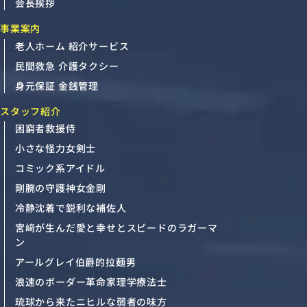
会長挨拶
事業案内
老人ホーム 紹介サービス
民間救急 介護タクシー
身元保証 金銭管理
スタッフ紹介
困窮者救援侍
小さな怪力女剣士
コミック系アイドル
剛腕の守護神女金剛
冷静沈着で鋭利な補佐人
宮﨑が生んだ愛と幸せとスピードのラガーマ
ン
アールグレイ伯爵的拉麺男
浪速のボーダー革命家理学療法士
琉球から来たニヒルな弱者の味方