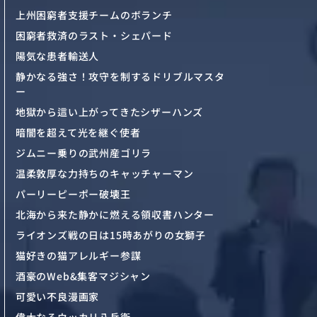
上州困窮者支援チームのボランチ
困窮者救済のラスト・シェパード
陽気な患者輸送人
静かなる強さ！攻守を制するドリブルマスタ
ー
地獄から這い上がってきたシザーハンズ
暗闇を超えて光を継ぐ使者
ジムニー乗りの武州産ゴリラ
温柔敦厚な力持ちのキャッチャーマン
パーリーピーポー破壊王
北海から来た静かに燃える領収書ハンター
ライオンズ戦の日は15時あがりの女獅子
猫好きの猫アレルギー参謀
酒豪のWeb&集客マジシャン
可愛い不良漫画家