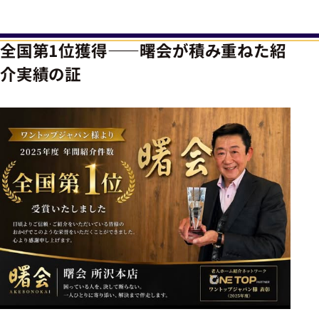
全国第1位獲得――曙会が積み重ねた紹
介実績の証