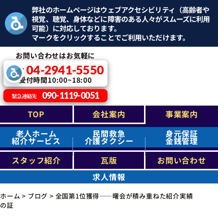
弊社のホームページはウェブアクセシビリティ（高齢者や
視覚、聴覚、身体などに障害のある人々がスムーズに利用
可能）に対応しております。
マークをクリックすることでご利用いただけます。
お問い合わせはお気軽に
04-2941-5550
TEL：
受付時間10:00~18:00
090-1119-0051
緊急連絡先
TOP
会社案内
事業案内
老人ホーム
民間救急
身元保証
紹介サービス
介護タクシー
金銭管理
スタッフ紹介
瓦版
お問い合わせ
求人情報
ホーム
>
ブログ
>
全国第1位獲得――曙会が積み重ねた紹介実績
の証