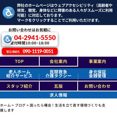
弊社のホームページはウェブアクセシビリティ（高齢者や
視覚、聴覚、身体などに障害のある人々がスムーズに利用
可能）に対応しております。
マークをクリックすることでご利用いただけます。
お問い合わせはお気軽に
04-2941-5550
TEL：
受付時間10:00~18:00
090-1119-0051
緊急連絡先
TOP
会社案内
事業案内
老人ホーム
民間救急
身元保証
紹介サービス
介護タクシー
金銭管理
スタッフ紹介
瓦版
お問い合わせ
求人情報
ホーム
>
ブログ
>
困ったら曙会！生活を立て直す環境づくりも支
援します