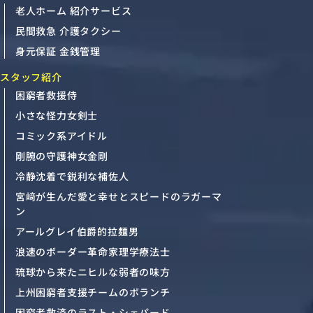
老人ホーム 紹介サービス
民間救急 介護タクシー
身元保証 金銭管理
スタッフ紹介
困窮者救援侍
小さな怪力女剣士
コミック系アイドル
剛腕の守護神女金剛
冷静沈着で鋭利な補佐人
宮﨑が生んだ愛と幸せとスピードのラガーマ
ン
アールグレイ伯爵的拉麺男
浪速のボーダー革命家理学療法士
琉球から来たニヒルな弱者の味方
上州困窮者支援チームのボランチ
困窮者救済のラスト・シェパード