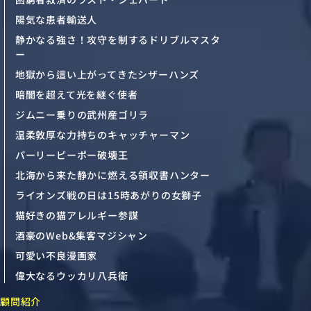
陽気な患者輸送人
静かなる強さ！攻守を制するドリブルマスタ
ー
地獄から這い上がってきたシザーハンズ
暗闇を超えて光を継ぐ使者
ジムニー乗りの武州産ゴリラ
温柔敦厚な力持ちのキャッチャーマン
パーリーピーポー破壊王
北海から来た静かに燃える領収書ハンター
ライオンズ戦の日は15時あがりの女獅子
猫好きの猫アレルギー参謀
酒豪のWeb&集客マジシャン
可愛い不良漫画家
偉大なるウッカリ八兵衛
顧問紹介