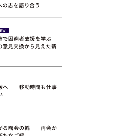
への志を語り合う
NEW
市で困窮者支援を学ぶ
の意見交換から見えた新
媛へ──移動時間も仕事
い
がる曙会の輪──再会か
新たなご縁