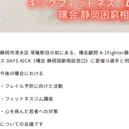
静岡市清水区 草薙駅目の前にある、曙会顧問 K-1Fight
ス DAYS KICK《曙会 静岡困窮相談窓口》に愛瑠斗選手と
今後の曙会における
・フレイル予防に向けた活動
・フィットネスジム講座
・心を病んだ若者への対策
についての会議です