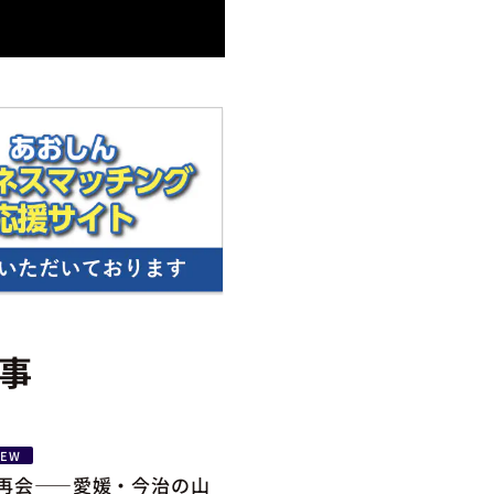
事
NEW
の再会――愛媛・今治の山