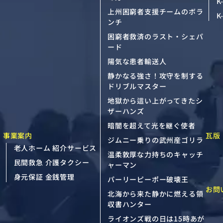
K
上州困窮者支援チームのボラ
K
ンチ
困窮者救済のラスト・シェパ
ード
陽気な患者輸送人
静かなる強さ！攻守を制する
ドリブルマスター
地獄から這い上がってきたシ
ザーハンズ
暗闇を超えて光を継ぐ使者
事業案内
瓦版
ジムニー乗りの武州産ゴリラ
老人ホーム 紹介サービス
温柔敦厚な力持ちのキャッチ
民間救急 介護タクシー
ャーマン
身元保証 金銭管理
パーリーピーポー破壊王
お問
北海から来た静かに燃える領
収書ハンター
ライオンズ戦の日は15時あが