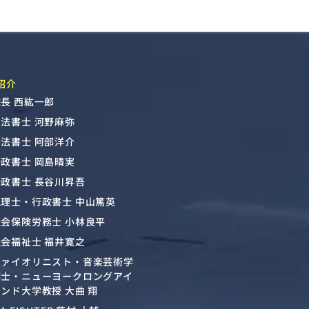
紹介
長 西紘一郎
司法書士 河野麻弥
司法書士 阿部洋介
行政書士 岡島晴実
行政書士 長谷川昇吾
税理士・行政書士 中山篤英
社会保険労務士 小林良平
社会福祉士 福井寛之
ヴァイオリニスト・音楽芸術学
博士・ニューヨークロングアイ
ンド大学教授 大曲 翔