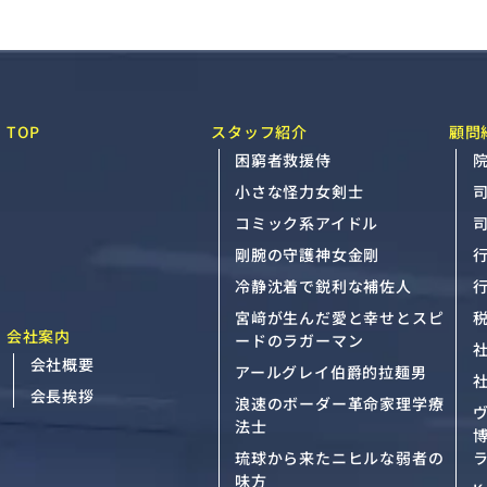
TOP
スタッフ紹介
顧問
困窮者救援侍
院
小さな怪力女剣士
コミック系アイドル
剛腕の守護神女金剛
冷静沈着で鋭利な補佐人
宮﨑が生んだ愛と幸せとスピ
会社案内
ードのラガーマン
会社概要
アールグレイ伯爵的拉麺男
会長挨拶
浪速のボーダー革命家理学療
法士
琉球から来たニヒルな弱者の
ラ
味方