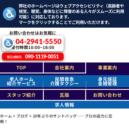
弊社のホームページはウェブアクセシビリティ（高齢者や
視覚、聴覚、身体などに障害のある人々がスムーズに利用
可能）に対応しております。
マークをクリックすることでご利用いただけます。
お問い合わせはお気軽に
04-2941-5550
TEL：
受付時間10:00~18:00
090-1119-0051
緊急連絡先
TOP
会社案内
事業案内
老人ホーム
民間救急
身元保証
紹介サービス
介護タクシー
金銭管理
スタッフ紹介
瓦版
お問い合わせ
求人情報
ホーム
>
ブログ
>
20年ぶりのサンドバッグ――プロの迫力に圧
倒！