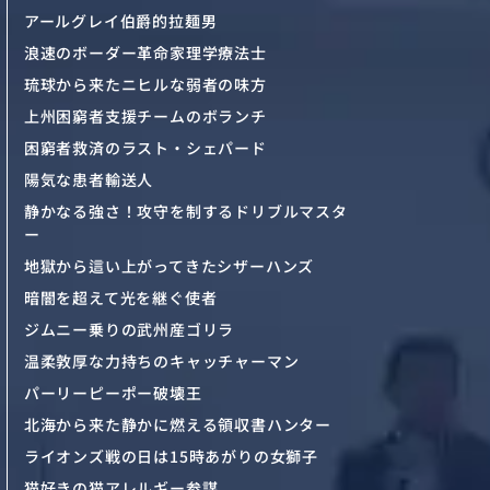
アールグレイ伯爵的拉麺男
浪速のボーダー革命家理学療法士
琉球から来たニヒルな弱者の味方
上州困窮者支援チームのボランチ
困窮者救済のラスト・シェパード
陽気な患者輸送人
静かなる強さ！攻守を制するドリブルマスタ
ー
地獄から這い上がってきたシザーハンズ
暗闇を超えて光を継ぐ使者
ジムニー乗りの武州産ゴリラ
温柔敦厚な力持ちのキャッチャーマン
パーリーピーポー破壊王
北海から来た静かに燃える領収書ハンター
ライオンズ戦の日は15時あがりの女獅子
猫好きの猫アレルギー参謀