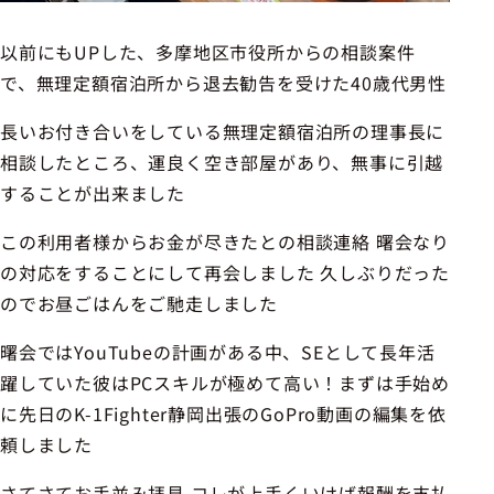
以前にもUPした、多摩地区市役所からの相談案件
で、無理定額宿泊所から退去勧告を受けた40歳代男性
長いお付き合いをしている無理定額宿泊所の理事長に
相談したところ、運良く空き部屋があり、無事に引越
することが出来ました
この利用者様からお金が尽きたとの相談連絡 曙会なり
の対応をすることにして再会しました 久しぶりだった
のでお昼ごはんをご馳走しました
曙会ではYouTubeの計画がある中、SEとして長年活
躍していた彼はPCスキルが極めて高い！まずは手始め
に先日のK-1Fighter静岡出張のGoPro動画の編集を依
頼しました
さてさてお手並み拝見 コレが上手くいけば報酬を支払