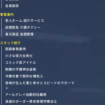
会長挨拶
事業案内
老人ホーム 紹介サービス
民間救急 介護タクシー
身元保証 金銭管理
スタッフ紹介
困窮者救援侍
小さな怪力女剣士
コミック系アイドル
剛腕の守護神女金剛
冷静沈着で鋭利な補佐人
宮﨑が生んだ愛と幸せとスピードのラガーマ
ン
アールグレイ伯爵的拉麺男
浪速のボーダー革命家理学療法士