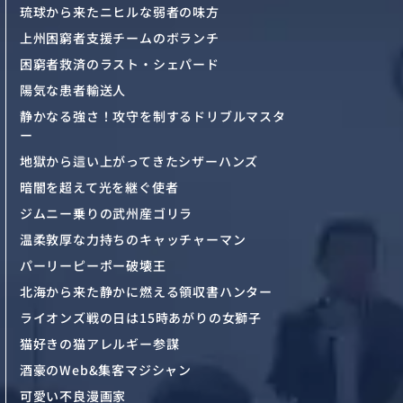
琉球から来たニヒルな弱者の味方
上州困窮者支援チームのボランチ
困窮者救済のラスト・シェパード
陽気な患者輸送人
静かなる強さ！攻守を制するドリブルマスタ
ー
地獄から這い上がってきたシザーハンズ
暗闇を超えて光を継ぐ使者
ジムニー乗りの武州産ゴリラ
温柔敦厚な力持ちのキャッチャーマン
パーリーピーポー破壊王
北海から来た静かに燃える領収書ハンター
ライオンズ戦の日は15時あがりの女獅子
猫好きの猫アレルギー参謀
酒豪のWeb&集客マジシャン
可愛い不良漫画家