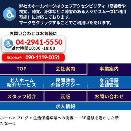
弊社のホームページはウェブアクセシビリティ（高齢者や
視覚、聴覚、身体などに障害のある人々がスムーズに利用
可能）に対応しております。
マークをクリックすることでご利用いただけます。
お問い合わせはお気軽に
04-2941-5550
TEL：
受付時間10:00~18:00
090-1119-0051
緊急連絡先
TOP
会社案内
事業案内
老人ホーム
民間救急
身元保証
紹介サービス
介護タクシー
金銭管理
スタッフ紹介
瓦版
お問い合わせ
求人情報
ホーム
>
ブログ
>
生活保護卒業への挑戦――SE経験を活かした新
たな一歩