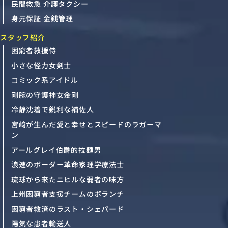
民間救急 介護タクシー
身元保証 金銭管理
スタッフ紹介
困窮者救援侍
小さな怪力女剣士
コミック系アイドル
剛腕の守護神女金剛
冷静沈着で鋭利な補佐人
宮﨑が生んだ愛と幸せとスピードのラガーマ
ン
アールグレイ伯爵的拉麺男
浪速のボーダー革命家理学療法士
琉球から来たニヒルな弱者の味方
上州困窮者支援チームのボランチ
困窮者救済のラスト・シェパード
陽気な患者輸送人