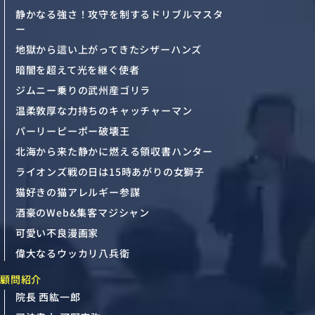
静かなる強さ！攻守を制するドリブルマスタ
ー
地獄から這い上がってきたシザーハンズ
暗闇を超えて光を継ぐ使者
ジムニー乗りの武州産ゴリラ
温柔敦厚な力持ちのキャッチャーマン
パーリーピーポー破壊王
北海から来た静かに燃える領収書ハンター
ライオンズ戦の日は15時あがりの女獅子
猫好きの猫アレルギー参謀
酒豪のWeb&集客マジシャン
可愛い不良漫画家
偉大なるウッカリ八兵衛
顧問紹介
院長 西紘一郎