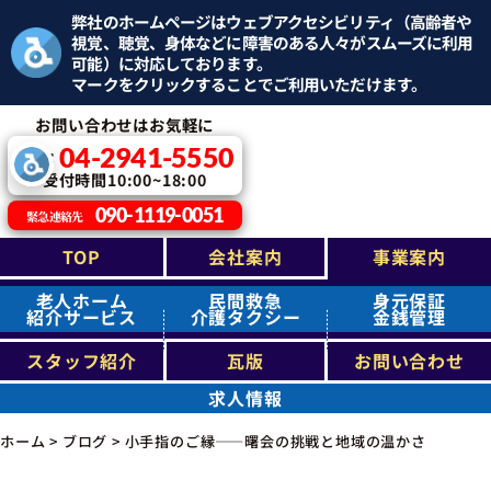
弊社のホームページはウェブアクセシビリティ（高齢者や
視覚、聴覚、身体などに障害のある人々がスムーズに利用
可能）に対応しております。
マークをクリックすることでご利用いただけます。
お問い合わせはお気軽に
04-2941-5550
TEL：
受付時間10:00~18:00
090-1119-0051
緊急連絡先
TOP
会社案内
事業案内
老人ホーム
民間救急
身元保証
紹介サービス
介護タクシー
金銭管理
スタッフ紹介
瓦版
お問い合わせ
求人情報
ホーム
>
ブログ
>
小手指のご縁――曙会の挑戦と地域の温かさ