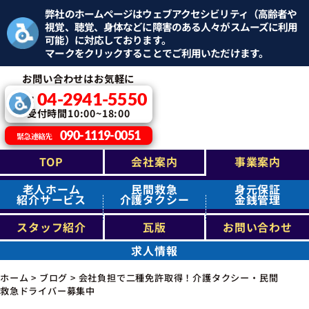
弊社のホームページはウェブアクセシビリティ（高齢者や
視覚、聴覚、身体などに障害のある人々がスムーズに利用
可能）に対応しております。
マークをクリックすることでご利用いただけます。
お問い合わせはお気軽に
04-2941-5550
TEL：
受付時間10:00~18:00
090-1119-0051
緊急連絡先
TOP
会社案内
事業案内
老人ホーム
民間救急
身元保証
紹介サービス
介護タクシー
金銭管理
スタッフ紹介
瓦版
お問い合わせ
求人情報
ホーム
>
ブログ
>
会社負担で二種免許取得！介護タクシー・民間
救急ドライバー募集中