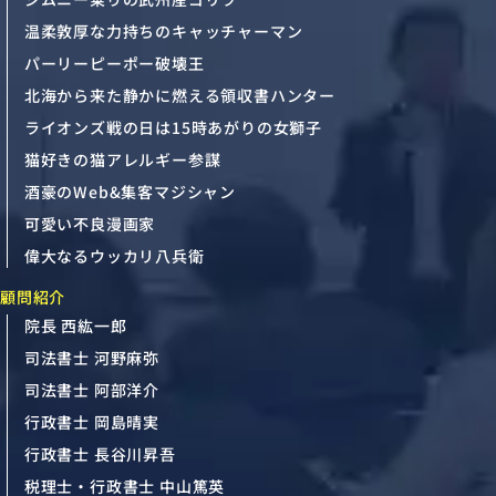
温柔敦厚な力持ちのキャッチャーマン
パーリーピーポー破壊王
北海から来た静かに燃える領収書ハンター
ライオンズ戦の日は15時あがりの女獅子
猫好きの猫アレルギー参謀
酒豪のWeb&集客マジシャン
可愛い不良漫画家
偉大なるウッカリ八兵衛
顧問紹介
院長 西紘一郎
司法書士 河野麻弥
司法書士 阿部洋介
行政書士 岡島晴実
行政書士 長谷川昇吾
税理士・行政書士 中山篤英