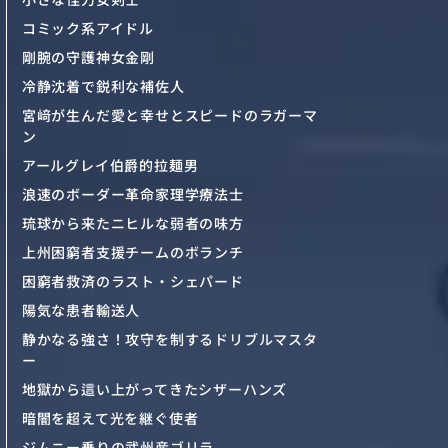
コミック系アイドル
剛腕の守護神女金剛
冷静沈着で鋭利な補佐人
宮﨑が生んだ愛と幸せとスピードのラガーマ
ン
アールグレイ伯爵的拉麺男
浪速のボーダー革命家理学療法士
琉球から来たニヒルな弱者の味方
上州困窮者支援チームのボランチ
困窮者救済のラスト・シェパード
陽気な患者輸送人
静かなる強さ！攻守を制するドリブルマスタ
ー
地獄から這い上がってきたシザーハンズ
暗闇を超えて光を継ぐ使者
ジムニー乗りの武州産ゴリラ