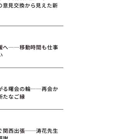
の意見交換から見えた新
媛へ──移動時間も仕事
い
がる曙会の輪──再会か
新たなご縁
ぐ関西出張──涛花先生
感謝