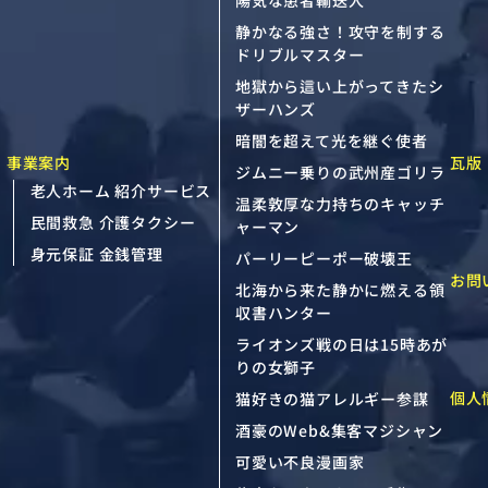
静かなる強さ！攻守を制する
ドリブルマスター
地獄から這い上がってきたシ
ザーハンズ
暗闇を超えて光を継ぐ使者
事業案内
瓦版
ジムニー乗りの武州産ゴリラ
老人ホーム 紹介サービス
温柔敦厚な力持ちのキャッチ
民間救急 介護タクシー
ャーマン
身元保証 金銭管理
パーリーピーポー破壊王
お問
北海から来た静かに燃える領
収書ハンター
ライオンズ戦の日は15時あが
りの女獅子
個人
猫好きの猫アレルギー参謀
酒豪のWeb&集客マジシャン
可愛い不良漫画家