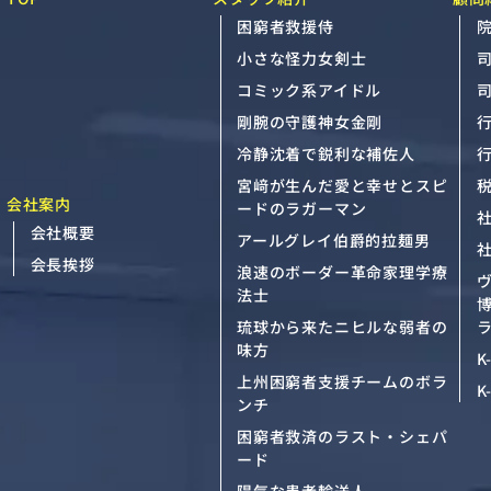
困窮者救援侍
院
小さな怪力女剣士
コミック系アイドル
剛腕の守護神女金剛
冷静沈着で鋭利な補佐人
宮﨑が生んだ愛と幸せとスピ
会社案内
ードのラガーマン
会社概要
アールグレイ伯爵的拉麺男
会長挨拶
浪速のボーダー革命家理学療
法士
琉球から来たニヒルな弱者の
ラ
味方
K
上州困窮者支援チームのボラ
K
ンチ
困窮者救済のラスト・シェパ
ード
陽気な患者輸送人