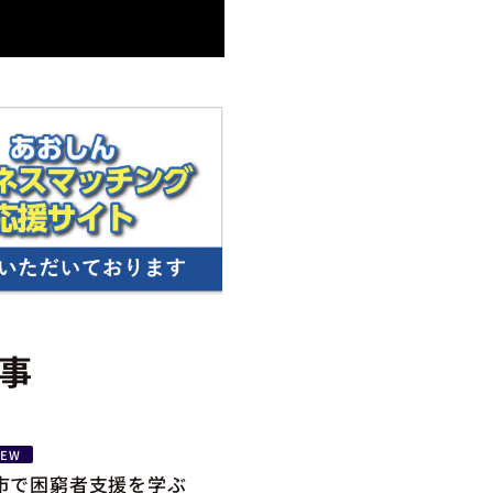
事
NEW
市で困窮者支援を学ぶ