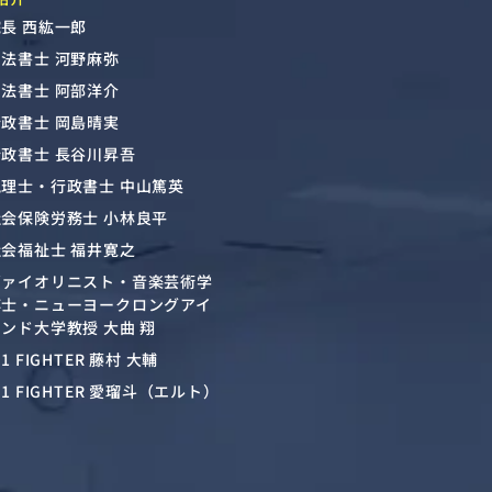
長 西紘一郎
司法書士 河野麻弥
司法書士 阿部洋介
行政書士 岡島晴実
行政書士 長谷川昇吾
税理士・行政書士 中山篤英
社会保険労務士 小林良平
社会福祉士 福井寛之
ヴァイオリニスト・音楽芸術学
博士・ニューヨークロングアイ
ンド大学教授 大曲 翔
-1 FIGHTER 藤村 大輔
-1 FIGHTER 愛瑠斗（エルト）