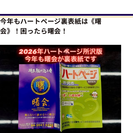
今年もハートページ裏表紙は《曙
会》！困ったら曙会！