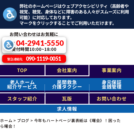
弊社のホームページはウェブアクセシビリティ（高齢者や
視覚、聴覚、身体などに障害のある人々がスムーズに利用
可能）に対応しております。
マークをクリックすることでご利用いただけます。
お問い合わせはお気軽に
04-2941-5550
TEL：
受付時間10:00~18:00
090-1119-0051
緊急連絡先
TOP
会社案内
事業案内
老人ホーム
民間救急
身元保証
紹介サービス
介護タクシー
金銭管理
スタッフ紹介
瓦版
お問い合わせ
求人情報
ホーム
>
ブログ
>
今年もハートページ裏表紙は《曙会》！困った
ら曙会！