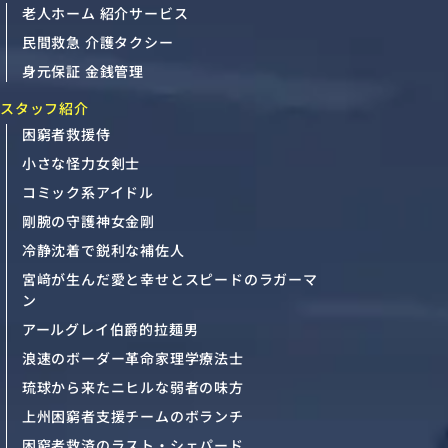
老人ホーム 紹介サービス
民間救急 介護タクシー
身元保証 金銭管理
スタッフ紹介
困窮者救援侍
小さな怪力女剣士
コミック系アイドル
剛腕の守護神女金剛
冷静沈着で鋭利な補佐人
宮﨑が生んだ愛と幸せとスピードのラガーマ
ン
アールグレイ伯爵的拉麺男
浪速のボーダー革命家理学療法士
琉球から来たニヒルな弱者の味方
上州困窮者支援チームのボランチ
困窮者救済のラスト・シェパード