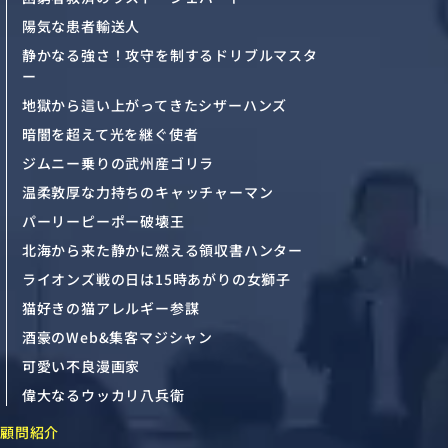
陽気な患者輸送人
静かなる強さ！攻守を制するドリブルマスタ
ー
地獄から這い上がってきたシザーハンズ
暗闇を超えて光を継ぐ使者
ジムニー乗りの武州産ゴリラ
温柔敦厚な力持ちのキャッチャーマン
パーリーピーポー破壊王
北海から来た静かに燃える領収書ハンター
ライオンズ戦の日は15時あがりの女獅子
猫好きの猫アレルギー参謀
酒豪のWeb&集客マジシャン
可愛い不良漫画家
偉大なるウッカリ八兵衛
顧問紹介