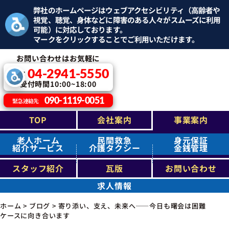
弊社のホームページはウェブアクセシビリティ（高齢者や
視覚、聴覚、身体などに障害のある人々がスムーズに利用
可能）に対応しております。
マークをクリックすることでご利用いただけます。
お問い合わせはお気軽に
04-2941-5550
TEL：
受付時間10:00~18:00
090-1119-0051
緊急連絡先
TOP
会社案内
事業案内
老人ホーム
民間救急
身元保証
紹介サービス
介護タクシー
金銭管理
スタッフ紹介
瓦版
お問い合わせ
求人情報
ホーム
>
ブログ
>
寄り添い、支え、未来へ――今日も曙会は困難
ケースに向き合います