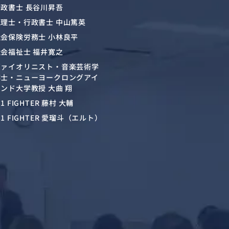
行政書士 長谷川昇吾
税理士・行政書士 中山篤英
社会保険労務士 小林良平
社会福祉士 福井寛之
ヴァイオリニスト・音楽芸術学
博士・ニューヨークロングアイ
ンド大学教授 大曲 翔
-1 FIGHTER 藤村 大輔
-1 FIGHTER 愛瑠斗（エルト）