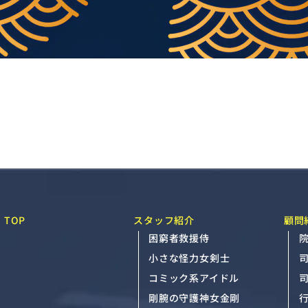
TOP
スタッフ紹介
顧問
困窮者救援侍
院
小さな怪力女剣士
コミック系アイドル
剛腕の守護神女金剛