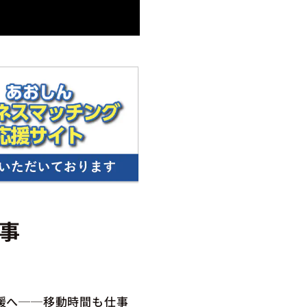
事
媛へ──移動時間も仕事