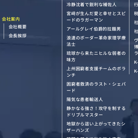
冷静沈着で鋭利な補佐人
宮﨑が生んだ愛と幸せとスピ
会社案内
ードのラガーマン
会社概要
アールグレイ伯爵的拉麺男
会長挨拶
浪速のボーダー革命家理学療
法士
琉球から来たニヒルな弱者の
ラ
味方
K
上州困窮者支援チームのボラ
K
ンチ
困窮者救済のラスト・シェパ
ード
陽気な患者輸送人
静かなる強さ！攻守を制する
ドリブルマスター
地獄から這い上がってきたシ
ザーハンズ