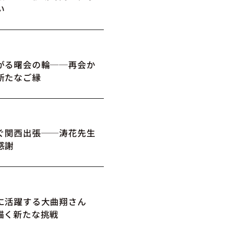
い
がる曙会の輪──再会か
新たなご縁
ぐ関西出張──涛花先生
感謝
に活躍する大曲翔さん
描く新たな挑戦