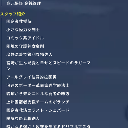
身元保証 金銭管理
スタッフ紹介
困窮者救援侍
小さな怪力女剣士
コミック系アイドル
剛腕の守護神女金剛
冷静沈着で鋭利な補佐人
宮﨑が生んだ愛と幸せとスピードのラガーマ
ン
アールグレイ伯爵的拉麺男
浪速のボーダー革命家理学療法士
琉球から来たニヒルな弱者の味方
上州困窮者支援チームのボランチ
困窮者救済のラスト・シェパード
陽気な患者輸送人
静かなる強さ！攻守を制するドリブルマスタ