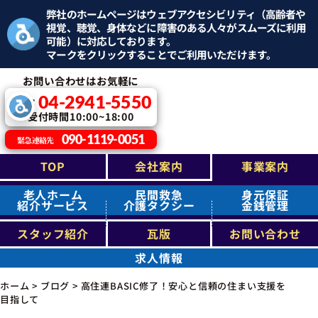
弊社のホームページはウェブアクセシビリティ（高齢者や
視覚、聴覚、身体などに障害のある人々がスムーズに利用
可能）に対応しております。
マークをクリックすることでご利用いただけます。
お問い合わせはお気軽に
04-2941-5550
TEL：
受付時間10:00~18:00
090-1119-0051
緊急連絡先
TOP
会社案内
事業案内
老人ホーム
民間救急
身元保証
紹介サービス
介護タクシー
金銭管理
スタッフ紹介
瓦版
お問い合わせ
求人情報
ホーム
>
ブログ
>
高住連BASIC修了！安心と信頼の住まい支援を
目指して