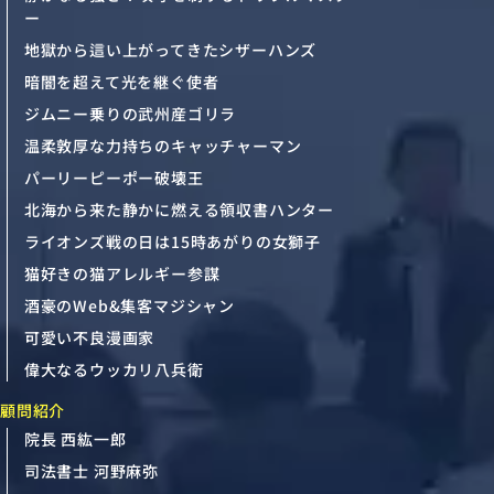
ー
地獄から這い上がってきたシザーハンズ
暗闇を超えて光を継ぐ使者
ジムニー乗りの武州産ゴリラ
温柔敦厚な力持ちのキャッチャーマン
パーリーピーポー破壊王
北海から来た静かに燃える領収書ハンター
ライオンズ戦の日は15時あがりの女獅子
猫好きの猫アレルギー参謀
酒豪のWeb&集客マジシャン
可愛い不良漫画家
偉大なるウッカリ八兵衛
顧問紹介
院長 西紘一郎
司法書士 河野麻弥