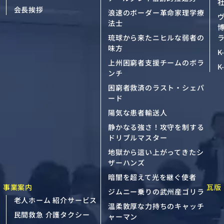
会長挨拶
浪速のボーダー革命家理学療
法士
琉球から来たニヒルな弱者の
ラ
味方
K
上州困窮者支援チームのボラ
K
ンチ
困窮者救済のラスト・シェパ
ード
陽気な患者輸送人
静かなる強さ！攻守を制する
ドリブルマスター
地獄から這い上がってきたシ
ザーハンズ
暗闇を超えて光を継ぐ使者
事業案内
瓦版
ジムニー乗りの武州産ゴリラ
老人ホーム 紹介サービス
温柔敦厚な力持ちのキャッチ
民間救急 介護タクシー
ャーマン