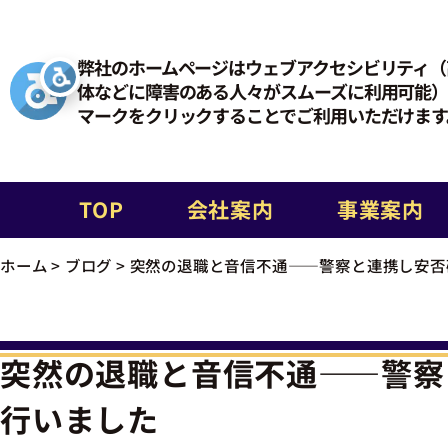
弊社のホームページはウェブアクセシビリティ（
体などに障害のある人々がスムーズに利用可能）
マークをクリックすることでご利用いただけます
TOP
会社案内
事業案内
ホーム
>
ブログ
>
突然の退職と音信不通――警察と連携し安否
突然の退職と音信不通――警察
行いました