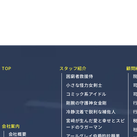
TOP
スタッフ紹介
顧問
困窮者救援侍
院
小さな怪力女剣士
コミック系アイドル
剛腕の守護神女金剛
冷静沈着で鋭利な補佐人
宮﨑が生んだ愛と幸せとスピ
会社案内
ードのラガーマン
会社概要
アールグレイ伯爵的拉麺男