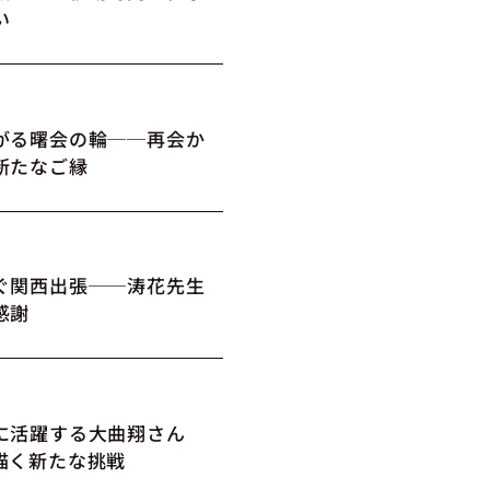
い
がる曙会の輪──再会か
新たなご縁
ぐ関西出張──涛花先生
感謝
に活躍する大曲翔さん
描く新たな挑戦