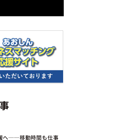
事
媛へ──移動時間も仕事