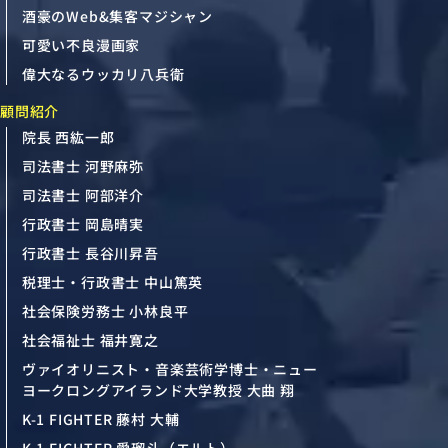
酒豪のWeb&集客マジシャン
可愛い不良漫画家
偉大なるウッカリ八兵衛
顧問紹介
院長 西紘一郎
司法書士 河野麻弥
司法書士 阿部洋介
行政書士 岡島晴実
行政書士 長谷川昇吾
税理士・行政書士 中山篤英
社会保険労務士 小林良平
社会福祉士 福井寛之
ヴァイオリニスト・音楽芸術学博士・ニュー
ヨークロングアイランド大学教授 大曲 翔
K-1 FIGHTER 藤村 大輔
K-1 FIGHTER 愛瑠斗（エルト）