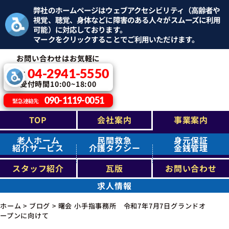
弊社のホームページはウェブアクセシビリティ（高齢者や
視覚、聴覚、身体などに障害のある人々がスムーズに利用
可能）に対応しております。
マークをクリックすることでご利用いただけます。
お問い合わせはお気軽に
04-2941-5550
TEL：
受付時間10:00~18:00
090-1119-0051
緊急連絡先
TOP
会社案内
事業案内
老人ホーム
民間救急
身元保証
紹介サービス
介護タクシー
金銭管理
スタッフ紹介
瓦版
お問い合わせ
求人情報
ホーム
>
ブログ
>
曙会 小手指事務所 令和7年7月7日グランドオ
ープンに向けて