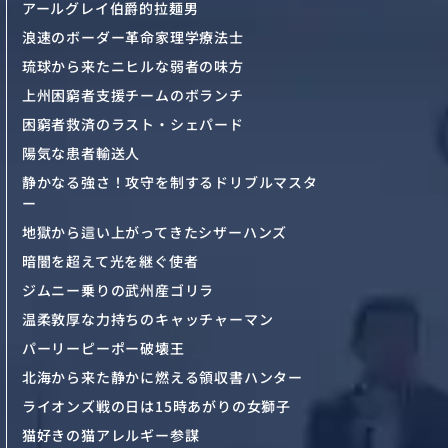
アールグレイ伯爵的拉麺男
浪速のボーダー革命家理学療法士
琉球から来たニヒルな弱者の味方
上州困窮者支援チームのボランチ
困窮者救済のラスト・シェパード
陽気な患者輸送人
静かなる強さ！攻守を制するドリブルマスタ
ー
地獄から這い上がってきたシザーハンズ
暗闇を超えて光を継ぐ使者
ジムニー乗りの武州産ゴリラ
温柔敦厚な力持ちのキャッチャーマン
パーリーピーポー破壊王
北海から来た静かに燃える領収書ハンター
ライオンズ戦の日は15時あがりの女獅子
猫好きの猫アレルギー参謀