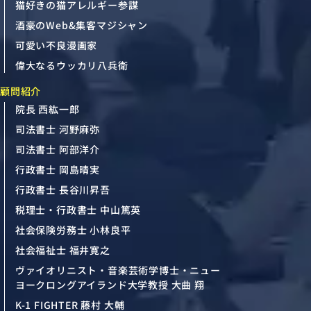
猫好きの猫アレルギー参謀
酒豪のWeb&集客マジシャン
可愛い不良漫画家
偉大なるウッカリ八兵衛
顧問紹介
院長 西紘一郎
司法書士 河野麻弥
司法書士 阿部洋介
行政書士 岡島晴実
行政書士 長谷川昇吾
税理士・行政書士 中山篤英
社会保険労務士 小林良平
社会福祉士 福井寛之
ヴァイオリニスト・音楽芸術学博士・ニュー
ヨークロングアイランド大学教授 大曲 翔
K-1 FIGHTER 藤村 大輔