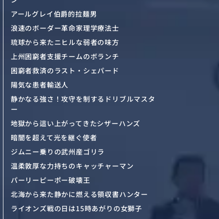
アールグレイ伯爵的拉麺男
浪速のボーダー革命家理学療法士
琉球から来たニヒルな弱者の味方
上州困窮者支援チームのボランチ
困窮者救済のラスト・シェパード
陽気な患者輸送人
静かなる強さ！攻守を制するドリブルマスタ
ー
地獄から這い上がってきたシザーハンズ
暗闇を超えて光を継ぐ使者
ジムニー乗りの武州産ゴリラ
温柔敦厚な力持ちのキャッチャーマン
パーリーピーポー破壊王
北海から来た静かに燃える領収書ハンター
ライオンズ戦の日は15時あがりの女獅子