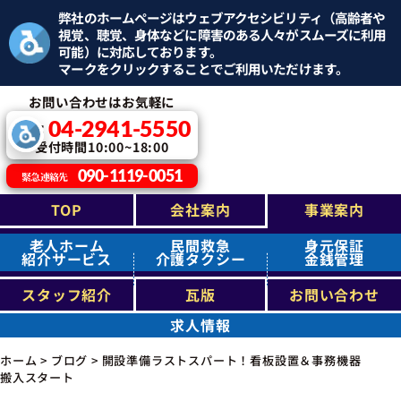
弊社のホームページはウェブアクセシビリティ（高齢者や
視覚、聴覚、身体などに障害のある人々がスムーズに利用
可能）に対応しております。
マークをクリックすることでご利用いただけます。
お問い合わせはお気軽に
04-2941-5550
TEL：
受付時間10:00~18:00
090-1119-0051
緊急連絡先
TOP
会社案内
事業案内
老人ホーム
民間救急
身元保証
紹介サービス
介護タクシー
金銭管理
スタッフ紹介
瓦版
お問い合わせ
求人情報
ホーム
>
ブログ
>
開設準備ラストスパート！看板設置＆事務機器
搬入スタート