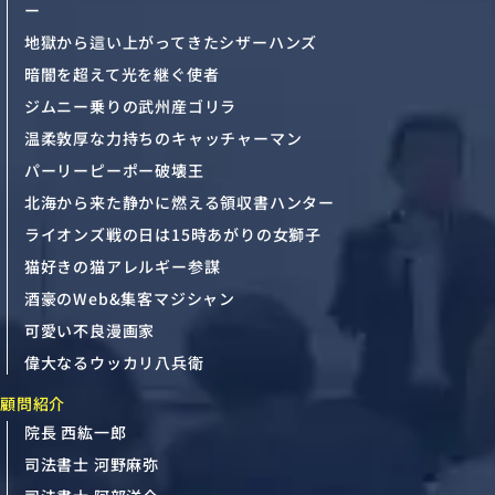
ー
地獄から這い上がってきたシザーハンズ
暗闇を超えて光を継ぐ使者
ジムニー乗りの武州産ゴリラ
温柔敦厚な力持ちのキャッチャーマン
パーリーピーポー破壊王
北海から来た静かに燃える領収書ハンター
ライオンズ戦の日は15時あがりの女獅子
猫好きの猫アレルギー参謀
酒豪のWeb&集客マジシャン
可愛い不良漫画家
偉大なるウッカリ八兵衛
顧問紹介
院長 西紘一郎
司法書士 河野麻弥