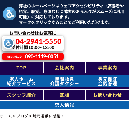
弊社のホームページはウェブアクセシビリティ（高齢者や
視覚、聴覚、身体などに障害のある人々がスムーズに利用
可能）に対応しております。
マークをクリックすることでご利用いただけます。
お問い合わせはお気軽に
04-2941-5550
TEL：
受付時間10:00~18:00
090-1119-0051
緊急連絡先
TOP
会社案内
事業案内
老人ホーム
民間救急
身元保証
紹介サービス
介護タクシー
金銭管理
スタッフ紹介
瓦版
お問い合わせ
求人情報
ホーム
>
ブログ
>
地元選手に感謝！