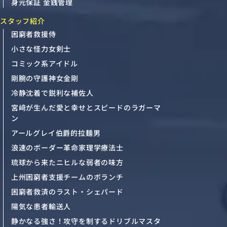
身元保証 金銭管理
スタッフ紹介
困窮者救援侍
小さな怪力女剣士
コミック系アイドル
剛腕の守護神女金剛
冷静沈着で鋭利な補佐人
宮﨑が生んだ愛と幸せとスピードのラガーマ
ン
アールグレイ伯爵的拉麺男
浪速のボーダー革命家理学療法士
琉球から来たニヒルな弱者の味方
上州困窮者支援チームのボランチ
困窮者救済のラスト・シェパード
陽気な患者輸送人
静かなる強さ！攻守を制するドリブルマスタ