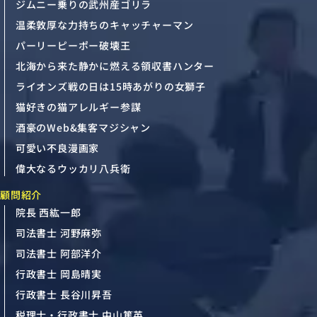
ジムニー乗りの武州産ゴリラ
温柔敦厚な力持ちのキャッチャーマン
パーリーピーポー破壊王
北海から来た静かに燃える領収書ハンター
ライオンズ戦の日は15時あがりの女獅子
猫好きの猫アレルギー参謀
酒豪のWeb&集客マジシャン
可愛い不良漫画家
偉大なるウッカリ八兵衛
顧問紹介
院長 西紘一郎
司法書士 河野麻弥
司法書士 阿部洋介
行政書士 岡島晴実
行政書士 長谷川昇吾
税理士・行政書士 中山篤英