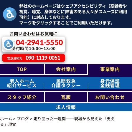
弊社のホームページはウェブアクセシビリティ（高齢者や
視覚、聴覚、身体などに障害のある人々がスムーズに利用
可能）に対応しております。
マークをクリックすることでご利用いただけます。
お問い合わせはお気軽に
04-2941-5550
TEL：
受付時間10:00~18:00
090-1119-0051
緊急連絡先
TOP
会社案内
事業案内
老人ホーム
民間救急
身元保証
紹介サービス
介護タクシー
金銭管理
スタッフ紹介
瓦版
お問い合わせ
求人情報
ホーム
>
ブログ
>
走り回った一週間──現場から見えた「支え
る」現実