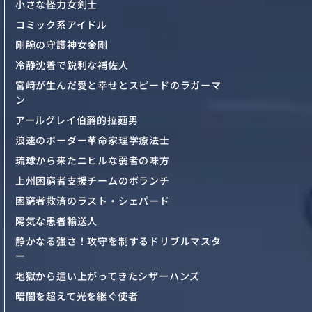
小さな怪力女剣士
コミック系アイドル
剛腕の守護神女金剛
冷静沈着で鋭利な補佐人
宮﨑が生んだ愛と幸せとスピードのラガーマ
ン
アールグレイ伯爵的拉麺男
浪速のボーダー革命家理学療法士
琉球から来たニヒルな弱者の味方
上州困窮者支援チームのボランチ
困窮者救済のラスト・シェパード
陽気な患者輸送人
静かなる強さ！攻守を制するドリブルマスタ
ー
地獄から這い上がってきたシザーハンズ
暗闇を超えて光を継ぐ使者