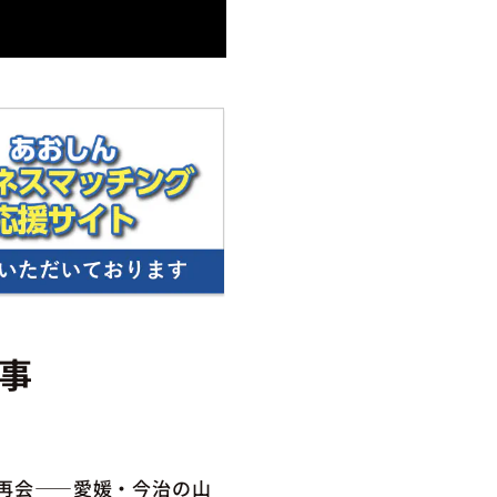
事
の再会――愛媛・今治の山