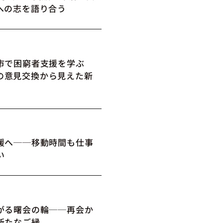
への志を語り合う
市で困窮者支援を学ぶ
の意見交換から見えた新
媛へ──移動時間も仕事
い
がる曙会の輪──再会か
新たなご縁