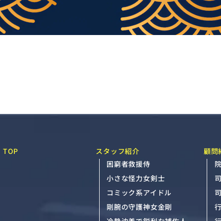
TOP
スタッフ紹介
顧問
困窮者救援侍
院
小さな怪力女剣士
コミック系アイドル
剛腕の守護神女金剛