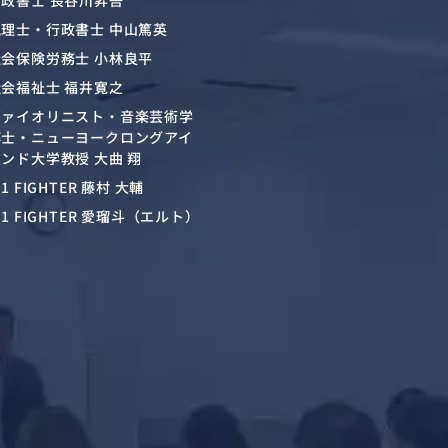
行政書士 長谷川昇吾
税理士・行政書士 中山篤英
社会保険労務士 小林良平
社会福祉士 福井寛之
ヴァイオリニスト・音楽芸術学
博士・ニューヨークロングアイ
ンド大学教授 大曲 翔
-1 FIGHTER 藤村 大輔
-1 FIGHTER 愛瑠斗（エルト）