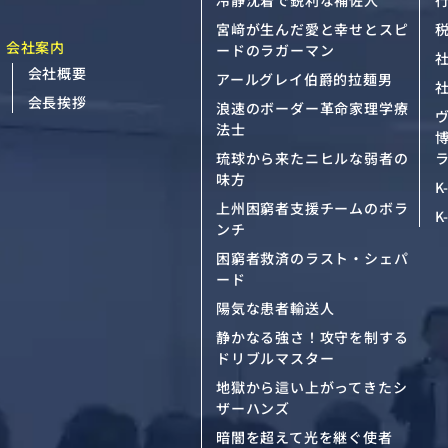
冷静沈着で鋭利な補佐人
宮﨑が生んだ愛と幸せとスピ
会社案内
ードのラガーマン
会社概要
アールグレイ伯爵的拉麺男
会長挨拶
浪速のボーダー革命家理学療
法士
琉球から来たニヒルな弱者の
ラ
味方
K
上州困窮者支援チームのボラ
K
ンチ
困窮者救済のラスト・シェパ
ード
陽気な患者輸送人
静かなる強さ！攻守を制する
ドリブルマスター
地獄から這い上がってきたシ
ザーハンズ
暗闇を超えて光を継ぐ使者