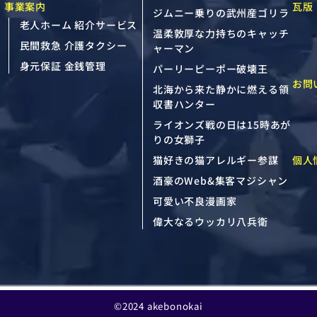
事業案内
瓦版
ジムニー乗りの武州産ゴリラ
老人ホーム 紹介サービス
温柔敦厚な力持ちのキャッチ
民間救急 介護タクシー
ャーマン
身元保証 金銭管理
パーリーピーポー破壊王
お問
北海から来た静かに燃える領
収書ハンター
ライオンズ戦の日は15時あが
りの女獅子
個人
猫好きの猫アレルギー参謀
酒豪のWeb&集客マジシャン
可愛い不良漫画家
偉大なるウッカリ八兵衛
©2024 akebonokai