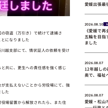
愛媛出張最
2026.08.10
《愛媛で再
回の窃盗（万引き）で続けて逮捕さ
五輪を目指
ことになりました
ました
所川越支部にて、情状証人の依頼を受け
2026.08.07
ると共に、更生への責任感を強く感じ
12年越し
奥で、福祉
金が支払えないことから労役場にて、強
ました
2026.08.07
愛媛・松山
労役場留置から解放されたら、また住
――行政と