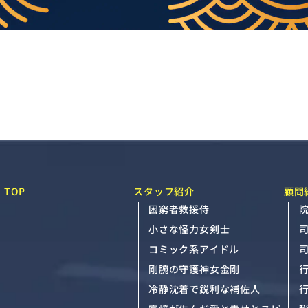
TOP
スタッフ紹介
顧問
困窮者救援侍
院
小さな怪力女剣士
コミック系アイドル
剛腕の守護神女金剛
冷静沈着で鋭利な補佐人