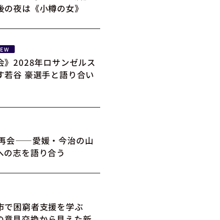
後の夜は《小樽の女》
NEW
会》2028年ロサンゼルス
す若谷 豪選手と語り合い
の再会――愛媛・今治の山
への志を語り合う
市で困窮者支援を学ぶ
の意見交換から見えた新