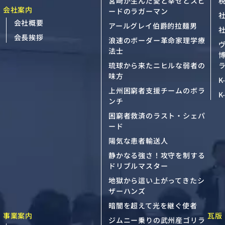
宮﨑が生んだ愛と幸せとスピ
会社案内
ードのラガーマン
会社概要
アールグレイ伯爵的拉麺男
会長挨拶
浪速のボーダー革命家理学療
法士
琉球から来たニヒルな弱者の
ラ
味方
K
上州困窮者支援チームのボラ
K
ンチ
困窮者救済のラスト・シェパ
ード
陽気な患者輸送人
静かなる強さ！攻守を制する
ドリブルマスター
地獄から這い上がってきたシ
ザーハンズ
暗闇を超えて光を継ぐ使者
事業案内
瓦版
ジムニー乗りの武州産ゴリラ