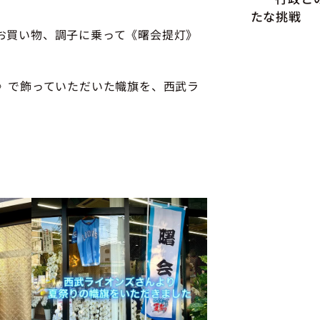
たな挑戦
お買い物、調子に乗って《曙会提灯》
り》で飾っていただいた幟旗を、西武ラ