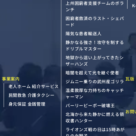
上州困窮者支援チームのボラ
K
ンチ
困窮者救済のラスト・シェパ
ード
陽気な患者輸送人
静かなる強さ！攻守を制する
ドリブルマスター
地獄から這い上がってきたシ
ザーハンズ
暗闇を超えて光を継ぐ使者
事業案内
瓦版
ジムニー乗りの武州産ゴリラ
老人ホーム 紹介サービス
温柔敦厚な力持ちのキャッチ
民間救急 介護タクシー
ャーマン
身元保証 金銭管理
パーリーピーポー破壊王
お問
北海から来た静かに燃える領
収書ハンター
ライオンズ戦の日は15時あが
りの女獅子