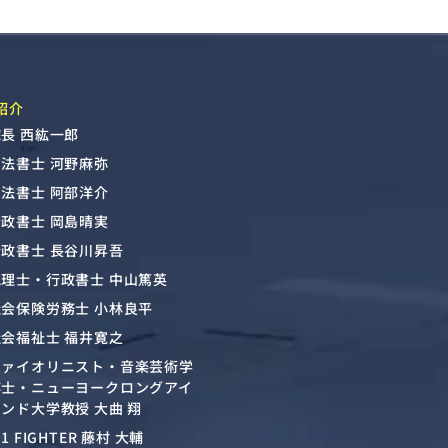
紹介
長 西紘一郎
司法書士 河野麻弥
司法書士 阿部洋介
行政書士 岡島晴実
行政書士 長谷川昇吾
税理士・行政書士 中山篤英
社会保険労務士 小林良平
社会福祉士 福井寛之
ヴァイオリニスト・音楽芸術学
博士・ニューヨークロングアイ
ンド大学教授 大曲 翔
-1 FIGHTER 藤村 大輔