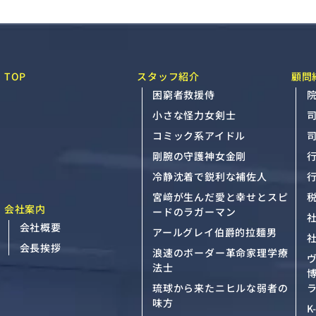
TOP
スタッフ紹介
顧問
困窮者救援侍
院
小さな怪力女剣士
コミック系アイドル
剛腕の守護神女金剛
冷静沈着で鋭利な補佐人
宮﨑が生んだ愛と幸せとスピ
会社案内
ードのラガーマン
会社概要
アールグレイ伯爵的拉麺男
会長挨拶
浪速のボーダー革命家理学療
法士
琉球から来たニヒルな弱者の
ラ
味方
K