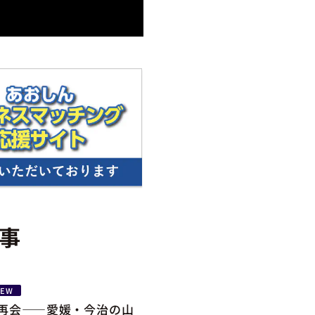
事
NEW
の再会――愛媛・今治の山