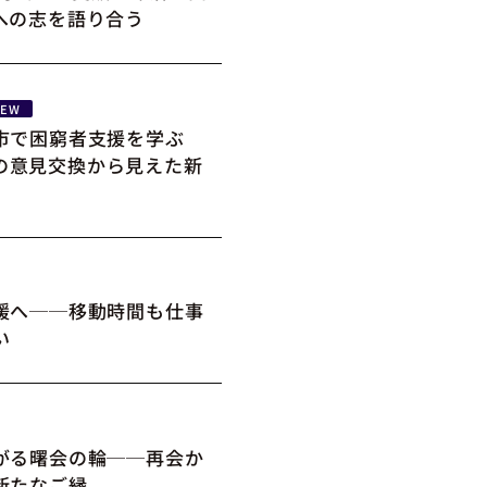
への志を語り合う
NEW
市で困窮者支援を学ぶ
の意見交換から見えた新
媛へ──移動時間も仕事
い
がる曙会の輪──再会か
新たなご縁