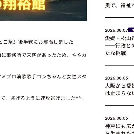
奥で、福祉
2026.08.07
愛媛・松山
とこ祭》後半戦にお邪魔しました
――行政と
たな挑戦
前に事務所で来客があったため、ややカ
セミプロ演歌歌手コンちゃんと女性スタ
2026.08.05
大阪から愛
は止まらな
て、逃げるように速攻逃げました^^;
2026.08.05
神戸にも広
ら生まれた