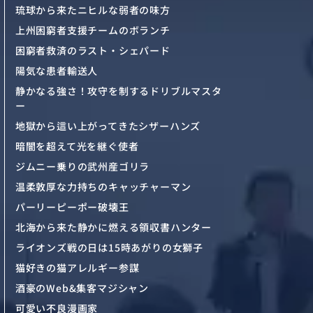
琉球から来たニヒルな弱者の味方
上州困窮者支援チームのボランチ
困窮者救済のラスト・シェパード
陽気な患者輸送人
静かなる強さ！攻守を制するドリブルマスタ
ー
地獄から這い上がってきたシザーハンズ
暗闇を超えて光を継ぐ使者
ジムニー乗りの武州産ゴリラ
温柔敦厚な力持ちのキャッチャーマン
パーリーピーポー破壊王
北海から来た静かに燃える領収書ハンター
ライオンズ戦の日は15時あがりの女獅子
猫好きの猫アレルギー参謀
酒豪のWeb&集客マジシャン
可愛い不良漫画家