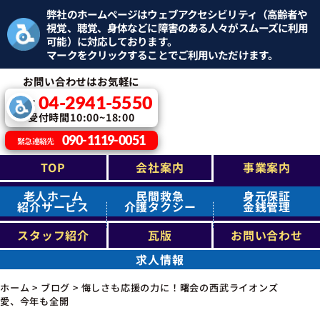
弊社のホームページはウェブアクセシビリティ（高齢者や
視覚、聴覚、身体などに障害のある人々がスムーズに利用
可能）に対応しております。
マークをクリックすることでご利用いただけます。
お問い合わせはお気軽に
04-2941-5550
TEL：
受付時間10:00~18:00
090-1119-0051
緊急連絡先
TOP
会社案内
事業案内
老人ホーム
民間救急
身元保証
紹介サービス
介護タクシー
金銭管理
スタッフ紹介
瓦版
お問い合わせ
求人情報
ホーム
>
ブログ
>
悔しさも応援の力に！曙会の西武ライオンズ
愛、今年も全開