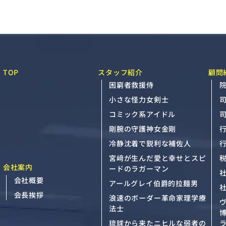
TOP
スタッフ紹介
顧問
困窮者救援侍
院
小さな怪力女剣士
コミック系アイドル
剛腕の守護神女金剛
冷静沈着で鋭利な補佐人
宮﨑が生んだ愛と幸せとスピ
会社案内
ードのラガーマン
会社概要
アールグレイ伯爵的拉麺男
会長挨拶
浪速のボーダー革命家理学療
法士
琉球から来たニヒルな弱者の
ラ