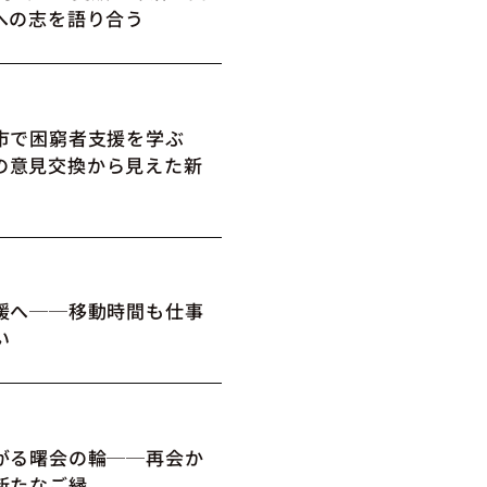
への志を語り合う
市で困窮者支援を学ぶ
の意見交換から見えた新
媛へ──移動時間も仕事
い
がる曙会の輪──再会か
新たなご縁