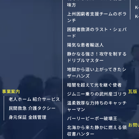
味方
K
上州困窮者支援チームのボラ
K
ンチ
困窮者救済のラスト・シェパ
ード
陽気な患者輸送人
静かなる強さ！攻守を制する
ドリブルマスター
地獄から這い上がってきたシ
ザーハンズ
暗闇を超えて光を継ぐ使者
事業案内
瓦版
ジムニー乗りの武州産ゴリラ
老人ホーム 紹介サービス
温柔敦厚な力持ちのキャッチ
民間救急 介護タクシー
ャーマン
身元保証 金銭管理
パーリーピーポー破壊王
お問
北海から来た静かに燃える領
収書ハンター