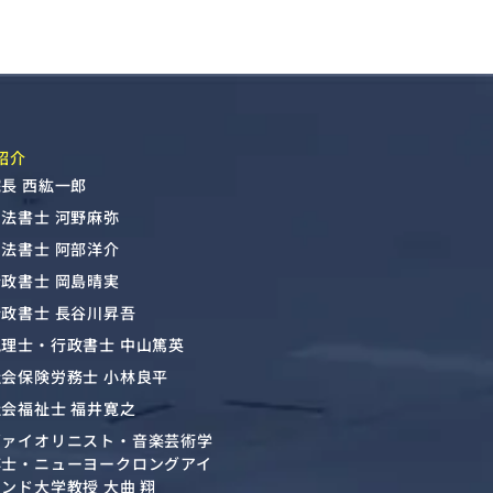
紹介
長 西紘一郎
司法書士 河野麻弥
司法書士 阿部洋介
行政書士 岡島晴実
行政書士 長谷川昇吾
税理士・行政書士 中山篤英
社会保険労務士 小林良平
社会福祉士 福井寛之
ヴァイオリニスト・音楽芸術学
博士・ニューヨークロングアイ
ンド大学教授 大曲 翔