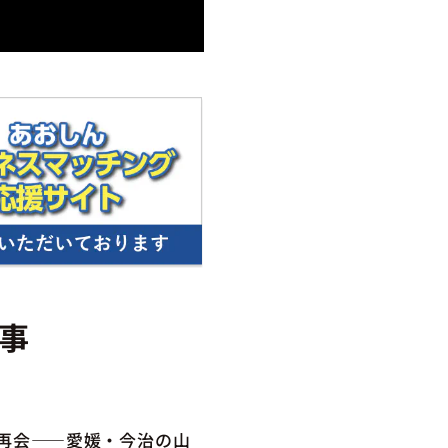
事
の再会――愛媛・今治の山