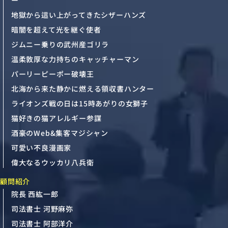
地獄から這い上がってきたシザーハンズ
暗闇を超えて光を継ぐ使者
ジムニー乗りの武州産ゴリラ
温柔敦厚な力持ちのキャッチャーマン
パーリーピーポー破壊王
北海から来た静かに燃える領収書ハンター
ライオンズ戦の日は15時あがりの女獅子
猫好きの猫アレルギー参謀
酒豪のWeb&集客マジシャン
可愛い不良漫画家
偉大なるウッカリ八兵衛
顧問紹介
院長 西紘一郎
司法書士 河野麻弥
司法書士 阿部洋介