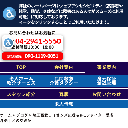
弊社のホームページはウェブアクセシビリティ（高齢者や
視覚、聴覚、身体などに障害のある人々がスムーズに利用
可能）に対応しております。
マークをクリックすることでご利用いただけます。
お問い合わせはお気軽に
04-2941-5550
TEL：
受付時間10:00~18:00
090-1119-0051
緊急連絡先
TOP
会社案内
事業案内
老人ホーム
民間救急
身元保証
紹介サービス
介護タクシー
金銭管理
スタッフ紹介
瓦版
お問い合わせ
求人情報
ホーム
>
ブログ
>
埼玉西武ライオンズ応援＆K-1ファイター愛瑠
斗選手との交流記