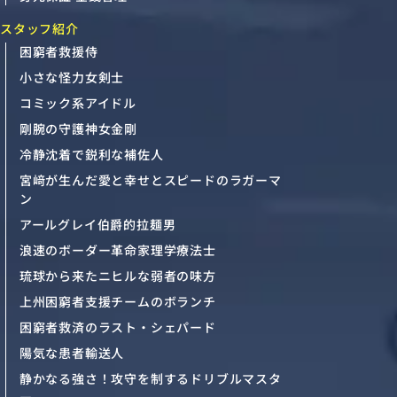
スタッフ紹介
困窮者救援侍
小さな怪力女剣士
コミック系アイドル
剛腕の守護神女金剛
冷静沈着で鋭利な補佐人
宮﨑が生んだ愛と幸せとスピードのラガーマ
ン
アールグレイ伯爵的拉麺男
浪速のボーダー革命家理学療法士
琉球から来たニヒルな弱者の味方
上州困窮者支援チームのボランチ
困窮者救済のラスト・シェパード
陽気な患者輸送人
静かなる強さ！攻守を制するドリブルマスタ
ー