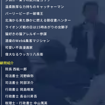
温柔敦厚な力持ちのキャッチャーマン
パーリーピーポー破壊王
北海から来た静かに燃える領収書ハンター
ライオンズ戦の日は15時あがりの女獅子
猫好きの猫アレルギー参謀
酒豪のWeb&集客マジシャン
可愛い不良漫画家
偉大なるウッカリ八兵衛
顧問紹介
院長 西紘一郎
司法書士 河野麻弥
司法書士 阿部洋介
行政書士 岡島晴実
行政書士 長谷川昇吾
税理士・行政書士 中山篤英