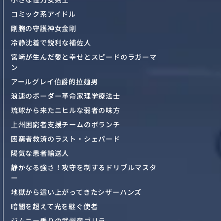
コミック系アイドル
剛腕の守護神女金剛
冷静沈着で鋭利な補佐人
宮﨑が生んだ愛と幸せとスピードのラガーマ
ン
アールグレイ伯爵的拉麺男
浪速のボーダー革命家理学療法士
琉球から来たニヒルな弱者の味方
上州困窮者支援チームのボランチ
困窮者救済のラスト・シェパード
陽気な患者輸送人
静かなる強さ！攻守を制するドリブルマスタ
ー
地獄から這い上がってきたシザーハンズ
暗闇を超えて光を継ぐ使者
ジムニー乗りの武州産ゴリラ