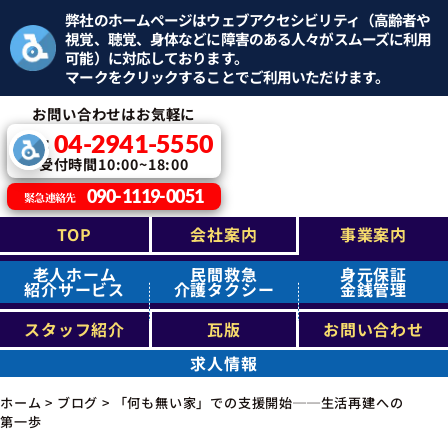
弊社のホームページはウェブアクセシビリティ（高齢者や
視覚、聴覚、身体などに障害のある人々がスムーズに利用
可能）に対応しております。
マークをクリックすることでご利用いただけます。
お問い合わせはお気軽に
04-2941-5550
TEL：
受付時間10:00~18:00
090-1119-0051
緊急連絡先
TOP
会社案内
事業案内
老人ホーム
民間救急
身元保証
紹介サービス
介護タクシー
金銭管理
スタッフ紹介
瓦版
お問い合わせ
求人情報
ホーム
>
ブログ
>
「何も無い家」での支援開始──生活再建への
第一歩