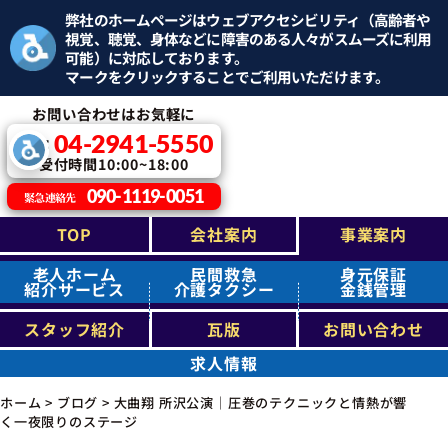
弊社のホームページはウェブアクセシビリティ（高齢者や
視覚、聴覚、身体などに障害のある人々がスムーズに利用
可能）に対応しております。
マークをクリックすることでご利用いただけます。
お問い合わせはお気軽に
04-2941-5550
TEL：
受付時間10:00~18:00
090-1119-0051
緊急連絡先
TOP
会社案内
事業案内
老人ホーム
民間救急
身元保証
紹介サービス
介護タクシー
金銭管理
スタッフ紹介
瓦版
お問い合わせ
求人情報
ホーム
>
ブログ
>
大曲翔 所沢公演｜圧巻のテクニックと情熱が響
く一夜限りのステージ