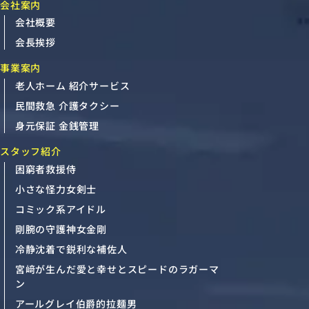
会社案内
会社概要
会長挨拶
事業案内
老人ホーム 紹介サービス
民間救急 介護タクシー
身元保証 金銭管理
スタッフ紹介
困窮者救援侍
小さな怪力女剣士
コミック系アイドル
剛腕の守護神女金剛
冷静沈着で鋭利な補佐人
宮﨑が生んだ愛と幸せとスピードのラガーマ
ン
アールグレイ伯爵的拉麺男