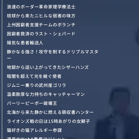
浪速のボーダー革命家理学療法士
琉球から来たニヒルな弱者の味方
上州困窮者支援チームのボランチ
困窮者救済のラスト・シェパード
陽気な患者輸送人
静かなる強さ！攻守を制するドリブルマスタ
ー
地獄から這い上がってきたシザーハンズ
暗闇を超えて光を継ぐ使者
ジムニー乗りの武州産ゴリラ
温柔敦厚な力持ちのキャッチャーマン
パーリーピーポー破壊王
北海から来た静かに燃える領収書ハンター
ライオンズ戦の日は15時あがりの女獅子
猫好きの猫アレルギー参謀
酒豪のWeb&集客マジシャン