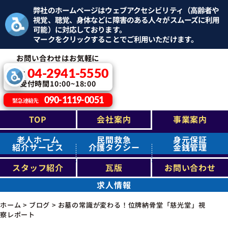
弊社のホームページはウェブアクセシビリティ（高齢者や
視覚、聴覚、身体などに障害のある人々がスムーズに利用
可能）に対応しております。
マークをクリックすることでご利用いただけます。
お問い合わせはお気軽に
04-2941-5550
TEL：
受付時間10:00~18:00
090-1119-0051
緊急連絡先
TOP
会社案内
事業案内
老人ホーム
民間救急
身元保証
紹介サービス
介護タクシー
金銭管理
スタッフ紹介
瓦版
お問い合わせ
求人情報
ホーム
>
ブログ
>
お墓の常識が変わる！位牌納骨堂「慈光堂」視
察レポート