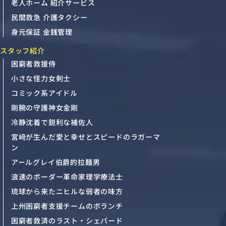
老人ホーム 紹介サービス
民間救急 介護タクシー
身元保証 金銭管理
スタッフ紹介
困窮者救援侍
小さな怪力女剣士
コミック系アイドル
剛腕の守護神女金剛
冷静沈着で鋭利な補佐人
宮﨑が生んだ愛と幸せとスピードのラガーマ
ン
アールグレイ伯爵的拉麺男
浪速のボーダー革命家理学療法士
琉球から来たニヒルな弱者の味方
上州困窮者支援チームのボランチ
困窮者救済のラスト・シェパード