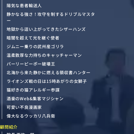
陽気な患者輸送人
静かなる強さ！攻守を制するドリブルマスタ
ー
地獄から這い上がってきたシザーハンズ
暗闇を超えて光を継ぐ使者
ジムニー乗りの武州産ゴリラ
温柔敦厚な力持ちのキャッチャーマン
パーリーピーポー破壊王
北海から来た静かに燃える領収書ハンター
ライオンズ戦の日は15時あがりの女獅子
猫好きの猫アレルギー参謀
酒豪のWeb&集客マジシャン
可愛い不良漫画家
偉大なるウッカリ八兵衛
顧問紹介