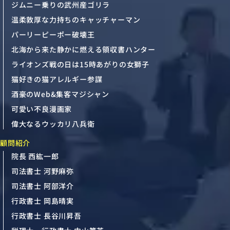
ジムニー乗りの武州産ゴリラ
温柔敦厚な力持ちのキャッチャーマン
パーリーピーポー破壊王
北海から来た静かに燃える領収書ハンター
ライオンズ戦の日は15時あがりの女獅子
猫好きの猫アレルギー参謀
酒豪のWeb&集客マジシャン
可愛い不良漫画家
偉大なるウッカリ八兵衛
顧問紹介
院長 西紘一郎
司法書士 河野麻弥
司法書士 阿部洋介
行政書士 岡島晴実
行政書士 長谷川昇吾