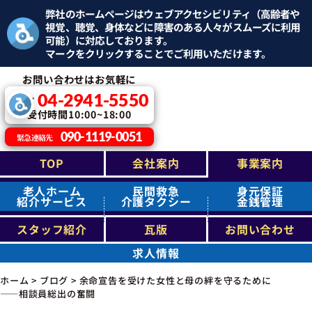
弊社のホームページはウェブアクセシビリティ（高齢者や
視覚、聴覚、身体などに障害のある人々がスムーズに利用
可能）に対応しております。
マークをクリックすることでご利用いただけます。
お問い合わせはお気軽に
04-2941-5550
TEL：
受付時間10:00~18:00
090-1119-0051
緊急連絡先
TOP
会社案内
事業案内
老人ホーム
民間救急
身元保証
紹介サービス
介護タクシー
金銭管理
スタッフ紹介
瓦版
お問い合わせ
求人情報
ホーム
>
ブログ
>
余命宣告を受けた女性と母の絆を守るために
——相談員総出の奮闘