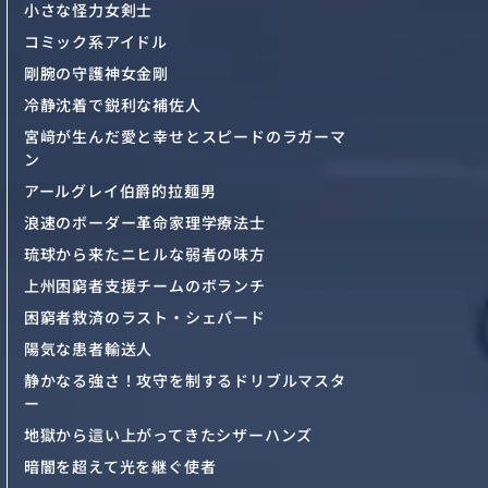
小さな怪力女剣士
コミック系アイドル
剛腕の守護神女金剛
冷静沈着で鋭利な補佐人
宮﨑が生んだ愛と幸せとスピードのラガーマ
ン
アールグレイ伯爵的拉麺男
浪速のボーダー革命家理学療法士
琉球から来たニヒルな弱者の味方
上州困窮者支援チームのボランチ
困窮者救済のラスト・シェパード
陽気な患者輸送人
静かなる強さ！攻守を制するドリブルマスタ
ー
地獄から這い上がってきたシザーハンズ
暗闇を超えて光を継ぐ使者