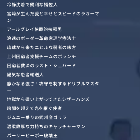
冷静沈着で鋭利な補佐人
宮﨑が生んだ愛と幸せとスピードのラガーマ
ン
アールグレイ伯爵的拉麺男
浪速のボーダー革命家理学療法士
琉球から来たニヒルな弱者の味方
上州困窮者支援チームのボランチ
困窮者救済のラスト・シェパード
陽気な患者輸送人
静かなる強さ！攻守を制するドリブルマスタ
ー
地獄から這い上がってきたシザーハンズ
暗闇を超えて光を継ぐ使者
ジムニー乗りの武州産ゴリラ
温柔敦厚な力持ちのキャッチャーマン
パーリーピーポー破壊王