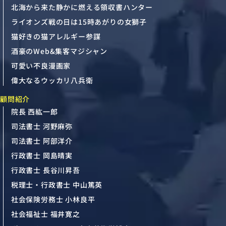
北海から来た静かに燃える領収書ハンター
ライオンズ戦の日は15時あがりの女獅子
猫好きの猫アレルギー参謀
酒豪のWeb&集客マジシャン
可愛い不良漫画家
偉大なるウッカリ八兵衛
顧問紹介
院長 西紘一郎
司法書士 河野麻弥
司法書士 阿部洋介
行政書士 岡島晴実
行政書士 長谷川昇吾
税理士・行政書士 中山篤英
社会保険労務士 小林良平
社会福祉士 福井寛之