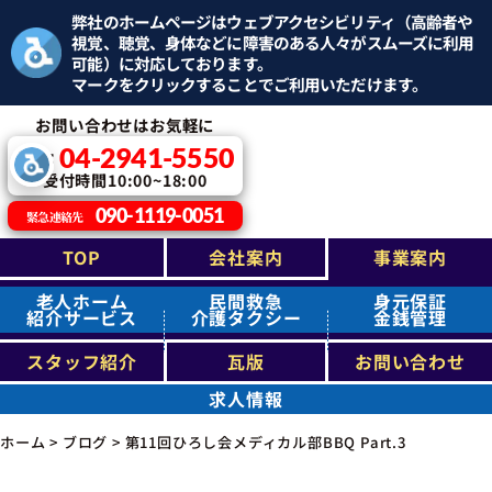
弊社のホームページはウェブアクセシビリティ（高齢者や
視覚、聴覚、身体などに障害のある人々がスムーズに利用
可能）に対応しております。
マークをクリックすることでご利用いただけます。
お問い合わせはお気軽に
04-2941-5550
TEL：
受付時間10:00~18:00
090-1119-0051
緊急連絡先
TOP
会社案内
事業案内
老人ホーム
民間救急
身元保証
紹介サービス
介護タクシー
金銭管理
スタッフ紹介
瓦版
お問い合わせ
求人情報
ホーム
>
ブログ
>
第11回ひろし会メディカル部BBQ Part.3