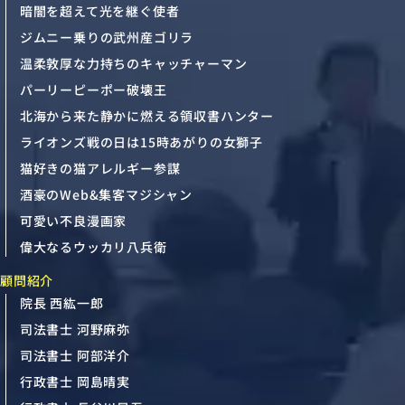
暗闇を超えて光を継ぐ使者
ジムニー乗りの武州産ゴリラ
温柔敦厚な力持ちのキャッチャーマン
パーリーピーポー破壊王
北海から来た静かに燃える領収書ハンター
ライオンズ戦の日は15時あがりの女獅子
猫好きの猫アレルギー参謀
酒豪のWeb&集客マジシャン
可愛い不良漫画家
偉大なるウッカリ八兵衛
顧問紹介
院長 西紘一郎
司法書士 河野麻弥
司法書士 阿部洋介
行政書士 岡島晴実