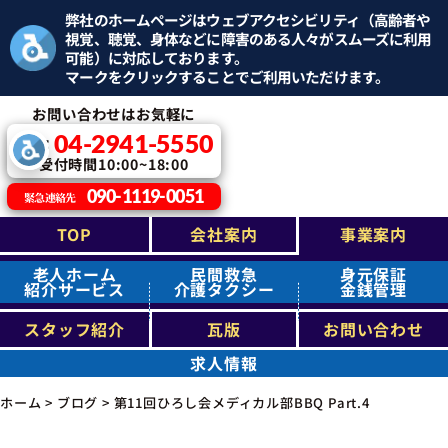
弊社のホームページはウェブアクセシビリティ（高齢者や
視覚、聴覚、身体などに障害のある人々がスムーズに利用
可能）に対応しております。
マークをクリックすることでご利用いただけます。
お問い合わせはお気軽に
04-2941-5550
TEL：
受付時間10:00~18:00
090-1119-0051
緊急連絡先
TOP
会社案内
事業案内
老人ホーム
民間救急
身元保証
紹介サービス
介護タクシー
金銭管理
スタッフ紹介
瓦版
お問い合わせ
求人情報
ホーム
>
ブログ
>
第11回ひろし会メディカル部BBQ Part.4