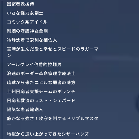
困窮者救援侍
小さな怪力女剣士
コミック系アイドル
剛腕の守護神女金剛
冷静沈着で鋭利な補佐人
宮﨑が生んだ愛と幸せとスピードのラガーマ
ン
アールグレイ伯爵的拉麺男
浪速のボーダー革命家理学療法士
琉球から来たニヒルな弱者の味方
上州困窮者支援チームのボランチ
困窮者救済のラスト・シェパード
陽気な患者輸送人
静かなる強さ！攻守を制するドリブルマスタ
ー
地獄から這い上がってきたシザーハンズ