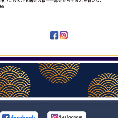
神戸にも広がる曙会の輪──再会から生まれた新たなご
縁