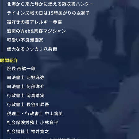
北海から来た静かに燃える領収書ハンター
ライオンズ戦の日は15時あがりの女獅子
猫好きの猫アレルギー参謀
酒豪のWeb&集客マジシャン
可愛い不良漫画家
偉大なるウッカリ八兵衛
顧問紹介
院長 西紘一郎
司法書士 河野麻弥
司法書士 阿部洋介
行政書士 岡島晴実
行政書士 長谷川昇吾
税理士・行政書士 中山篤英
社会保険労務士 小林良平
社会福祉士 福井寛之