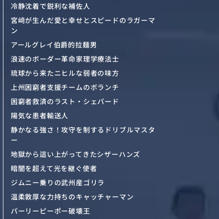
冷静沈着で鋭利な補佐人
宮﨑が生んだ愛と幸せとスピードのラガーマ
ン
アールグレイ伯爵的拉麺男
浪速のボーダー革命家理学療法士
琉球から来たニヒルな弱者の味方
上州困窮者支援チームのボランチ
困窮者救済のラスト・シェパード
陽気な患者輸送人
静かなる強さ！攻守を制するドリブルマスタ
ー
地獄から這い上がってきたシザーハンズ
暗闇を超えて光を継ぐ使者
ジムニー乗りの武州産ゴリラ
温柔敦厚な力持ちのキャッチャーマン
パーリーピーポー破壊王