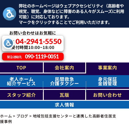
弊社のホームページはウェブアクセシビリティ（高齢者や
視覚、聴覚、身体などに障害のある人々がスムーズに利用
可能）に対応しております。
マークをクリックすることでご利用いただけます。
お問い合わせはお気軽に
04-2941-5550
TEL：
受付時間10:00~18:00
090-1119-0051
緊急連絡先
TOP
会社案内
事業案内
老人ホーム
民間救急
身元保証
紹介サービス
介護タクシー
金銭管理
スタッフ紹介
瓦版
お問い合わせ
求人情報
ホーム
>
ブログ
>
地域包括支援センターと連携した高齢者住居支
援事例