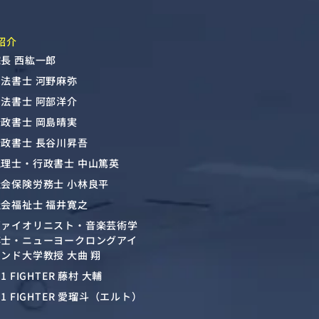
紹介
長 西紘一郎
司法書士 河野麻弥
司法書士 阿部洋介
行政書士 岡島晴実
行政書士 長谷川昇吾
税理士・行政書士 中山篤英
社会保険労務士 小林良平
社会福祉士 福井寛之
ヴァイオリニスト・音楽芸術学
博士・ニューヨークロングアイ
ンド大学教授 大曲 翔
-1 FIGHTER 藤村 大輔
-1 FIGHTER 愛瑠斗（エルト）