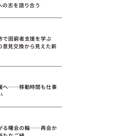
への志を語り合う
市で困窮者支援を学ぶ
の意見交換から見えた新
媛へ──移動時間も仕事
い
がる曙会の輪──再会か
新たなご縁