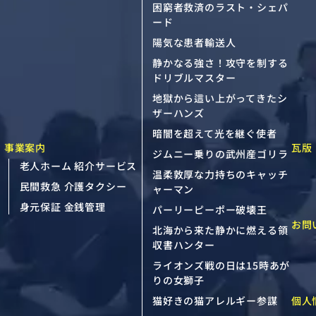
困窮者救済のラスト・シェパ
ード
陽気な患者輸送人
静かなる強さ！攻守を制する
ドリブルマスター
地獄から這い上がってきたシ
ザーハンズ
暗闇を超えて光を継ぐ使者
事業案内
瓦版
ジムニー乗りの武州産ゴリラ
老人ホーム 紹介サービス
温柔敦厚な力持ちのキャッチ
民間救急 介護タクシー
ャーマン
身元保証 金銭管理
パーリーピーポー破壊王
お問
北海から来た静かに燃える領
収書ハンター
ライオンズ戦の日は15時あが
りの女獅子
個人
猫好きの猫アレルギー参謀