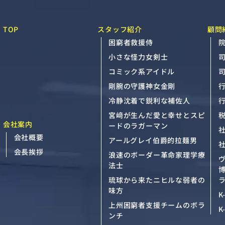
TOP
スタッフ紹介
顧問
困窮者救援侍
院
小さな怪力女剣士
コミック系アイドル
剛腕の守護神女金剛
冷静沈着で鋭利な補佐人
宮﨑が生んだ愛と幸せとスピ
会社案内
ードのラガーマン
会社概要
アールグレイ伯爵的拉麺男
会長挨拶
浪速のボーダー革命家理学療
法士
琉球から来たニヒルな弱者の
ラ
味方
K
上州困窮者支援チームのボラ
K
ンチ