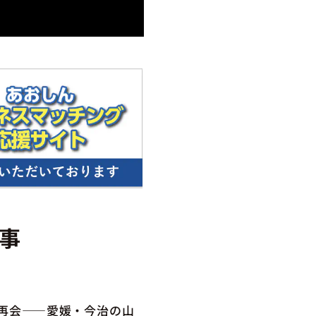
事
の再会――愛媛・今治の山